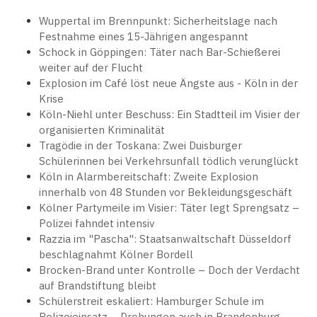
Wuppertal im Brennpunkt: Sicherheitslage nach
Festnahme eines 15-Jährigen angespannt
Schock in Göppingen: Täter nach Bar-Schießerei
weiter auf der Flucht
Explosion im Café löst neue Ängste aus - Köln in der
Krise
Köln-Niehl unter Beschuss: Ein Stadtteil im Visier der
organisierten Kriminalität
Tragödie in der Toskana: Zwei Duisburger
Schülerinnen bei Verkehrsunfall tödlich verunglückt
Köln in Alarmbereitschaft: Zweite Explosion
innerhalb von 48 Stunden vor Bekleidungsgeschäft
Kölner Partymeile im Visier: Täter legt Sprengsatz –
Polizei fahndet intensiv
Razzia im "Pascha": Staatsanwaltschaft Düsseldorf
beschlagnahmt Kölner Bordell
Brocken-Brand unter Kontrolle – Doch der Verdacht
auf Brandstiftung bleibt
Schülerstreit eskaliert: Hamburger Schule im
Polizeieinsatz – Drohungen auch in Brandenburg