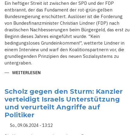
Ein heftiger Streit ist zwischen der SPD und der FDP
entbrannt, der das Fundament der rot-grün-gelben
Bundesregierung erschüttert. Auslöser ist die Forderung
von Bundesfinanzminister Christian Lindner (FDP) nach
drastischen Nachbesserungen beim Bürgergeld, das erst zu
Beginn dieses Jahres eingeführt wurde. "Kein
bedingungsloses Grundeinkommen!", wetterte Lindner in
einem Interview und warf den Koalitionspartnern vor, die
grundlegenden Prinzipien des neuen Sozialsystems zu
untergraben.
WEITERLESEN
ÜBER
SPD
CONTRA
FDP:
STREIT
Scholz gegen den Sturm: Kanzler
UM
verteidigt Israels Unterstützung
BÜRGERGELD
UND
und verurteilt Angriffe auf
SCHULDENBREMSE
ESKALIERT
Politiker
So., 09.06.2024 - 13:12