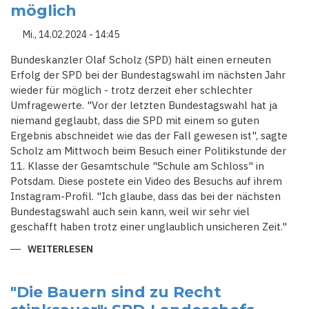
UND
möglich
VERURTEILT
ANGRIFFE
AUF
Mi., 14.02.2024 - 14:45
POLITIKER
Bundeskanzler Olaf Scholz (SPD) hält einen erneuten
Erfolg der SPD bei der Bundestagswahl im nächsten Jahr
wieder für möglich - trotz derzeit eher schlechter
Umfragewerte. "Vor der letzten Bundestagswahl hat ja
niemand geglaubt, dass die SPD mit einem so guten
Ergebnis abschneidet wie das der Fall gewesen ist", sagte
Scholz am Mittwoch beim Besuch einer Politikstunde der
11. Klasse der Gesamtschule "Schule am Schloss" in
Potsdam. Diese postete ein Video des Besuchs auf ihrem
Instagram-Profil. "Ich glaube, dass das bei der nächsten
Bundestagswahl auch sein kann, weil wir sehr viel
geschafft haben trotz einer unglaublich unsicheren Zeit."
WEITERLESEN
ÜBER
SCHOLZ:
HÄLT
EINEN
ERNEUTEN
"Die Bauern sind zu Recht
ERFOLG
DER