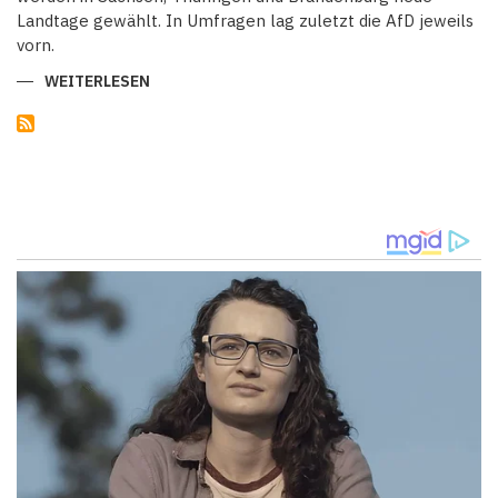
Landtage gewählt. In Umfragen lag zuletzt die AfD jeweils
vorn.
WEITERLESEN
ÜBER
BRANDENBURGS
SPD
ATTACKIERT
AMPEL
-
"IDEOLOGISCHE
VERIRRUNGEN"