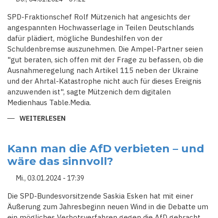
SOLL
MAN,
DARF
SPD-Fraktionschef Rolf Mützenich hat angesichts der
MAN
angespannten Hochwasserlage in Teilen Deutschlands
DIE
AFD
dafür plädiert, mögliche Bundeshilfen von der
VERBIETEN?
Schuldenbremse auszunehmen. Die Ampel-Partner seien
"gut beraten, sich offen mit der Frage zu befassen, ob die
Ausnahmeregelung nach Artikel 115 neben der Ukraine
und der Ahrtal-Katastrophe nicht auch für dieses Ereignis
anzuwenden ist", sagte Mützenich dem digitalen
Medienhaus Table.Media.
WEITERLESEN
ÜBER
SPD-
FRAKTIONSCHEF
MÜTZENICH:
AUSSETZEN
Kann man die AfD verbieten – und
DER
wäre das sinnvoll?
SCHULDENBREMSE
WEGEN
HOCHWASSER
Mi., 03.01.2024 - 17:39
IST
OPTION
Die SPD-Bundesvorsitzende Saskia Esken hat mit einer
Äußerung zum Jahresbeginn neuen Wind in die Debatte um
ein mögliches Verbotsverfahren gegen die AfD gebracht.