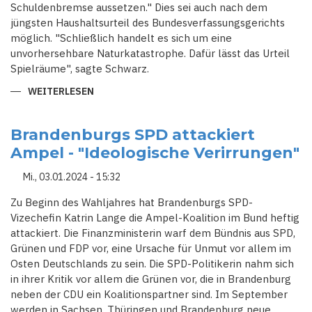
Schuldenbremse aussetzen." Dies sei auch nach dem
jüngsten Haushaltsurteil des Bundesverfassungsgerichts
möglich. "Schließlich handelt es sich um eine
unvorhersehbare Naturkatastrophe. Dafür lässt das Urteil
Spielräume", sagte Schwarz.
WEITERLESEN
ÜBER
HOCHWASSER:
SPD-
POLITIKER
REGEN
Brandenburgs SPD attackiert
PRÜFUNG
Ampel - "Ideologische Verirrungen"
ZUM
AUSSETZEN
DER
Mi., 03.01.2024 - 15:32
SCHULDENBREMSE
AN
Zu Beginn des Wahljahres hat Brandenburgs SPD-
Vizechefin Katrin Lange die Ampel-Koalition im Bund heftig
attackiert. Die Finanzministerin warf dem Bündnis aus SPD,
Grünen und FDP vor, eine Ursache für Unmut vor allem im
Osten Deutschlands zu sein. Die SPD-Politikerin nahm sich
in ihrer Kritik vor allem die Grünen vor, die in Brandenburg
neben der CDU ein Koalitionspartner sind. Im September
werden in Sachsen, Thüringen und Brandenburg neue