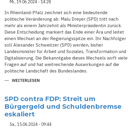
Mi., 19.06.2024 - 14:28
In Rheinland-Pfalz zeichnet sich eine bedeutende
politische Veränderung ab: Malu Dreyer (SPD) tritt nach
mehr als einem Jahrzehnt als Ministerpräsidentin zurück.
Diese Entscheidung markiert das Ende einer Ära und leitet
einen Wechsel an der Regierungsspitze ein. Ihr Nachfolger
soll Alexander Schweitzer (SPD) werden, bisher
Landesminister für Arbeit und Soziales, Transformation und
Digitalisierung. Die Bekanntgabe dieses Wechsels wirft viele
Fragen auf und hat weitreichende Auswirkungen auf die
politische Landschaft des Bundeslandes.
WEITERLESEN
ÜBER
MALU
DREYER
TRITT
ALS
SPD contra FDP: Streit um
MINISTERPRÄSIDENTIN
Bürgergeld und Schuldenbremse
VON
RHEINLAND-
eskaliert
PFALZ
ZURÜCK
Sa., 15.06.2024 - 09:44