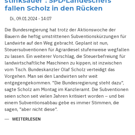
stinksauer": SPD-Landeschefs
SPD
fallen Scholz in den Rücken
BEI
DER
BUNDESTAGSWAHL
Di., 09.01.2024 - 14:07
IM
NÄCHSTEN
JAHR
Die Bundesregierung hat trotz der Aktionswoche der
WIEDER
Bauern die heftig umstrittenen Subventionskürzungen für
FÜR
MÖGLICH
Landwirte auf den Weg gebracht. Geplant ist nun,
Steuersubventionen für Agrardiesel stufenweise wegfallen
zu lassen. Ein weiterer Vorschlag, die Steuerbefreiung für
landwirtschaftliche Maschinen zu kippen, ist inzwischen
vom Tisch. Bundeskanzler Olaf Scholz verteidigt das
Vorgehen. Man sei den Landwirten sehr weit
entgegengekommen. "Die Bundesregierung steht dazu",
sagte Scholz am Montag im Kanzleramt. Die Subventionen
seien schon seit vielen Jahren kritisiert worden – und bei
einem Subventionsabbau gebe es immer Stimmen, die
sagen, "aber nicht diese".
WEITERLESEN
ÜBER
"DIE
BAUERN
SIND