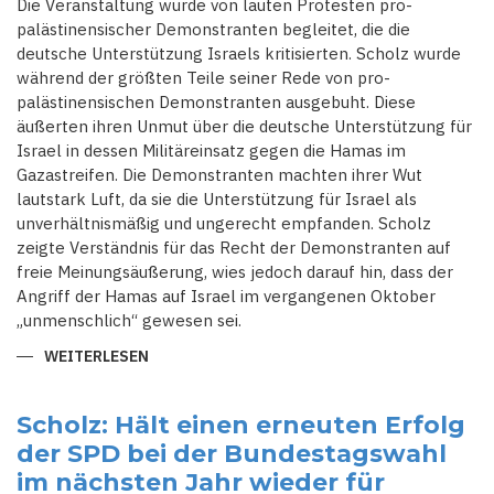
Die Veranstaltung wurde von lauten Protesten pro-
palästinensischer Demonstranten begleitet, die die
deutsche Unterstützung Israels kritisierten. Scholz wurde
während der größten Teile seiner Rede von pro-
palästinensischen Demonstranten ausgebuht. Diese
äußerten ihren Unmut über die deutsche Unterstützung für
Israel in dessen Militäreinsatz gegen die Hamas im
Gazastreifen. Die Demonstranten machten ihrer Wut
lautstark Luft, da sie die Unterstützung für Israel als
unverhältnismäßig und ungerecht empfanden. Scholz
zeigte Verständnis für das Recht der Demonstranten auf
freie Meinungsäußerung, wies jedoch darauf hin, dass der
Angriff der Hamas auf Israel im vergangenen Oktober
„unmenschlich“ gewesen sei.
WEITERLESEN
ÜBER
SCHOLZ
GEGEN
DEN
STURM:
Scholz: Hält einen erneuten Erfolg
KANZLER
der SPD bei der Bundestagswahl
VERTEIDIGT
ISRAELS
im nächsten Jahr wieder für
UNTERSTÜTZUNG