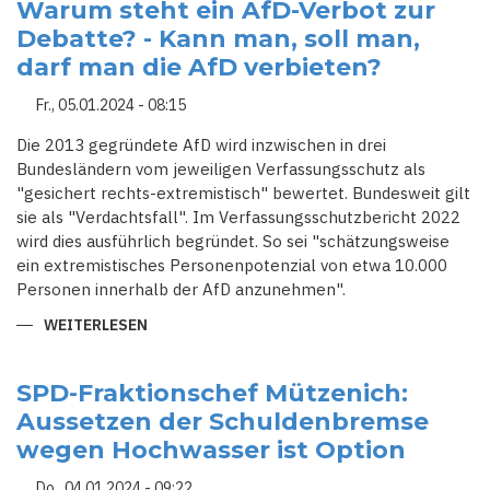
ZU
Warum steht ein AfD-Verbot zur
RECHT
Debatte? - Kann man, soll man,
STINKSAUER":
SPD-
darf man die AfD verbieten?
LANDESCHEFS
FALLEN
SCHOLZ
Fr., 05.01.2024 - 08:15
IN
DEN
RÜCKEN
Die 2013 gegründete AfD wird inzwischen in drei
Bundesländern vom jeweiligen Verfassungsschutz als
"gesichert rechts-extremistisch" bewertet. Bundesweit gilt
sie als "Verdachtsfall". Im Verfassungsschutzbericht 2022
wird dies ausführlich begründet. So sei "schätzungsweise
ein extremistisches Personenpotenzial von etwa 10.000
Personen innerhalb der AfD anzunehmen".
WEITERLESEN
ÜBER
WARUM
STEHT
EIN
AFD-
SPD-Fraktionschef Mützenich:
VERBOT
Aussetzen der Schuldenbremse
ZUR
DEBATTE?
wegen Hochwasser ist Option
-
KANN
MAN,
Do., 04.01.2024 - 09:22