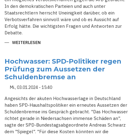
In den demokratischen Parteien und auch unter
Staatsrechtlern herrscht Uneinigkeit darüber, ob ein
Verbotsverfahren sinnvoll wäre und ob es Aussicht auf
Erfolg hätte. Die wichtigsten Fragen und Antworten zur
Debatte.
WEITERLESEN
ÜBER
KANN
MAN
DIE
AFD
Hochwasser: SPD-Politiker regen
VERBIETEN
Prüfung zum Aussetzen der
–
UND
Schuldenbremse an
WÄRE
DAS
SINNVOLL?
Mi., 03.01.2024 - 15:40
Angesichts der akuten Hochwasserlage in Deutschland
haben SPD-Haushaltspolitiker ein erneutes Aussetzen der
Schuldenbremse ins Gespräch gebracht. "Das Hochwasser
richtet gerade in Niedersachsen immense Schäden an",
sagte der SPD-Bundestagsabgeordnete Andreas Schwarz
dem "Spiegel". "Für diese Kosten könnten wir die