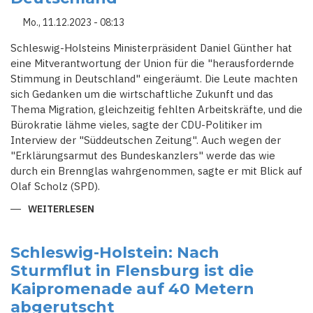
Mo., 11.12.2023 - 08:13
Schleswig-Holsteins Ministerpräsident Daniel Günther hat
eine Mitverantwortung der Union für die "herausfordernde
Stimmung in Deutschland" eingeräumt. Die Leute machten
sich Gedanken um die wirtschaftliche Zukunft und das
Thema Migration, gleichzeitig fehlten Arbeitskräfte, und die
Bürokratie lähme vieles, sagte der CDU-Politiker im
Interview der "Süddeutschen Zeitung". Auch wegen der
"Erklärungsarmut des Bundeskanzlers" werde das wie
durch ein Brennglas wahrgenommen, sagte er mit Blick auf
Olaf Scholz (SPD).
WEITERLESEN
ÜBER
SCHLESWIG-
HOLSTEINS
MINISTERPRÄSIDENT
SIEHT
Schleswig-Holstein: Nach
"HERAUSFORDERNDE
Sturmflut in Flensburg ist die
STIMMUNG"
IN
Kaipromenade auf 40 Metern
DEUTSCHLAND
abgerutscht