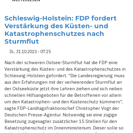
SCHLESWIG-
HOLSTEIN:
LANDESREGIERUNG
PLANT
Schleswig-Holstein: FDP fordert
WIEDERAUFBAUFONDS
Verstärkung des Küsten- und
NACH
DER
Katastrophenschutzes nach
OSTSEE-
STURMFLUT
Sturmflut
Di., 31.10.2023 - 07:25
Nach der schweren Ostsee-Sturmflut hat die FDP eine
Verstärkung des Küsten- und des Katastrophenschutzes in
Schleswig-Holstein gefordert. "Die Landesregierung muss
aus den Erfahrungen mit der verheerenden Sturmflut an
der Ostseeküste jetzt ihre Lehren ziehen und sich neben
schnellen Hilfsangeboten für die Betroffenen vor allem
um den Katastrophen- und den Küstenschutz kümmern",
sagte FDP-Landtagsfraktionschef Christopher Vogt der
Deutschen Presse-Agentur. Notwendig sei eine zügige
Besetzung zugesagter zusätzlicher 15 Stellen für den
Katastrophenschutz im Innenministerium. Dieser solle so