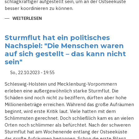
schlagkräftiger aufgestellt sein, um an der Ostseeküste
besser koordinieren zu können.
WEITERLESEN
ÜBER
SCHLESWIG-
HOLSTEIN:
FDP
FORDERT
Sturmflut hat ein politisches
VERSTÄRKUNG
Nachspiel: "Die Menschen waren
DES
KÜSTEN-
auf sich gestellt – das kann nicht
UND
KATASTROPHENSCHUTZES
sein"
NACH
STURMFLUT
So., 22.10.2023 - 19:55
Schleswig-Holstein und Mecklenburg-Vorpommern
erleben eine außergewöhnlich starke Sturmflut. Die
Schäden sind noch nicht zu beziffern, dürften aber hohe
Millionenbeträge erreichen. Während das große Aufräumen
beginnt, wird erste Kritik laut. Viele hatten mit dem
Schlimmsten gerechnet. Doch schließlich kam es an vielen
Orten noch schlimmer als befürchtet. Nach der schweren
Sturmflut hat am Wochenende entlang der Ostseeküste
das große Aufräumen begonnen. Schon die erste Bilanz