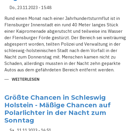
Do., 23.11.2023 - 15:48
Rund einen Monat nach einer Jahrhundertsturmflut ist in
Flensburger Innenstadt ein rund 40 Meter langes Stück
einer Kaipromenade abgerutscht und teilweise ins Wasser
der Flensburger Förde gestürzt. Der Bereich sei weiträumig
abgesperrt worden, teilten Polizei und Verwaltung in der
schleswig-holsteinischen Stadt nach dem Vorfall in der
Nacht zum Donnerstag mit. Menschen kamen nicht zu
Schaden, allerdings mussten in der Nacht zehn geparkte
Autos aus dem gefährdeten Bereich entfernt werden.
WEITERLESEN
ÜBER
SCHLESWIG-
HOLSTEIN:
NACH
STURMFLUT
Größte Chancen in Schleswig
IN
Holstein - Mäßige Chancen auf
FLENSBURG
IST
Polarlichter in der Nacht zum
DIE
KAIPROMENADE
Sonntag
AUF
40
METERN
Sa., 11.11.2023 - 16:51