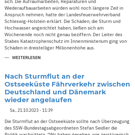
sich. Die Aufräumarbeiten, Reparaturen und
Wiederaufbauarbeiten würden wohl noch längere Zeit in
Anspruch nehmen, hatte der Landesfeuerwehrverband
Schleswig-Holstein erklärt. Die Schäden, die Sturm und
Hochwasser angerichtet haben, ließen sich am
Wochenende noch nicht genau beziffern. Der Leiter des
Stabes Katastrophenschutz im Innenministerium ging von
Schäden in dreistelliger Millionenhöhe aus.
WEITERLESEN
ÜBER
GROSSES A
UFRÄUMEN N
ACH S
TURMFLUT: F
Nach Sturmflut an der
LENSBURG E
Ostseeküste Fährverkehr zwischen
RLEBTE E
IN J
Deutschland und Dänemark
AHRHUNDERT-H
OCHWASSER
wieder angelaufen
Sa., 21.10.2023 - 11:39
Die Sturmflut an der Ostseeküste sollte nach Überzeugung
des SSW-Bundestagsabgeordneten Stefan Seidler die
Politik wachrütteln. "Wir haben gesehen, wie zerstörerisch