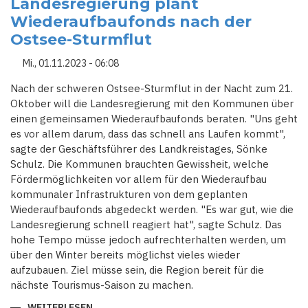
Landesregierung plant
BLICK
AUF
Wiederaufbaufonds nach der
DIE
EUROPAWAHL
Ostsee-Sturmflut
STARTET
MIT
PROMINENTEN
Mi., 01.11.2023 - 06:08
GAST
Nach der schweren Ostsee-Sturmflut in der Nacht zum 21.
Oktober will die Landesregierung mit den Kommunen über
einen gemeinsamen Wiederaufbaufonds beraten. "Uns geht
es vor allem darum, dass das schnell ans Laufen kommt",
sagte der Geschäftsführer des Landkreistages, Sönke
Schulz. Die Kommunen brauchten Gewissheit, welche
Fördermöglichkeiten vor allem für den Wiederaufbau
kommunaler Infrastrukturen von dem geplanten
Wiederaufbaufonds abgedeckt werden. "Es war gut, wie die
Landesregierung schnell reagiert hat", sagte Schulz. Das
hohe Tempo müsse jedoch aufrechterhalten werden, um
über den Winter bereits möglichst vieles wieder
aufzubauen. Ziel müsse sein, die Region bereit für die
nächste Tourismus-Saison zu machen.
WEITERLESEN
ÜBER