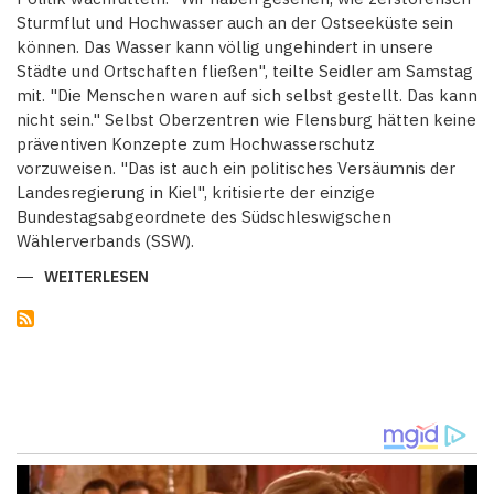
Sturmflut und Hochwasser auch an der Ostseeküste sein
können. Das Wasser kann völlig ungehindert in unsere
Städte und Ortschaften fließen", teilte Seidler am Samstag
mit. "Die Menschen waren auf sich selbst gestellt. Das kann
nicht sein." Selbst Oberzentren wie Flensburg hätten keine
präventiven Konzepte zum Hochwasserschutz
vorzuweisen. "Das ist auch ein politisches Versäumnis der
Landesregierung in Kiel", kritisierte der einzige
Bundestagsabgeordnete des Südschleswigschen
Wählerverbands (SSW).
WEITERLESEN
ÜBER
NACH
STURMFLUT
AN
DER
OSTSEEKÜSTE
FÄHRVERKEHR
ZWISCHEN
DEUTSCHLAND
UND
DÄNEMARK
WIEDER
ANGELAUFEN