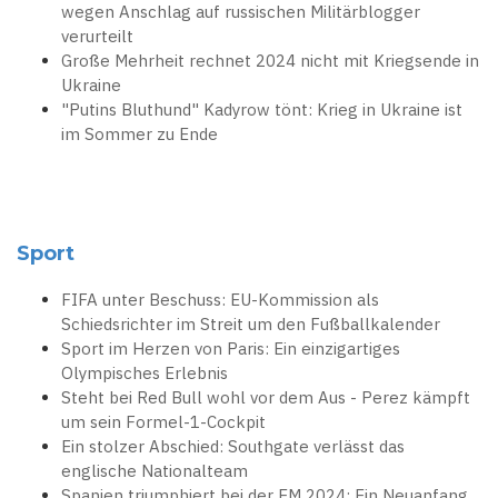
wegen Anschlag auf russischen Militärblogger
verurteilt
Große Mehrheit rechnet 2024 nicht mit Kriegsende in
Ukraine
"Putins Bluthund" Kadyrow tönt: Krieg in Ukraine ist
im Sommer zu Ende
Sport
FIFA unter Beschuss: EU-Kommission als
Schiedsrichter im Streit um den Fußballkalender
Sport im Herzen von Paris: Ein einzigartiges
Olympisches Erlebnis
Steht bei Red Bull wohl vor dem Aus - Perez kämpft
um sein Formel-1-Cockpit
Ein stolzer Abschied: Southgate verlässt das
englische Nationalteam
Spanien triumphiert bei der EM 2024: Ein Neuanfang