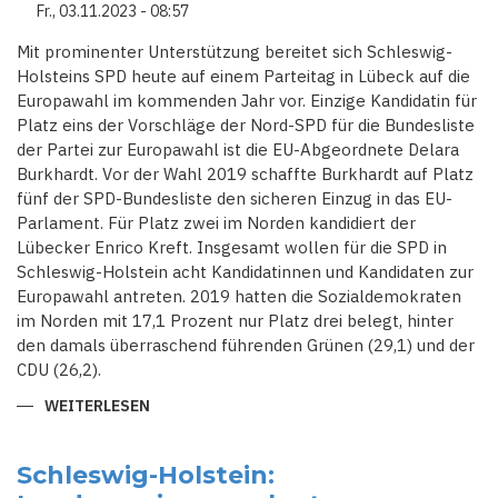
LARLICHTER IN
Fr., 03.11.2023 - 08:57
DE
R NA
CHT ZU
Mit prominenter Unterstützung bereitet sich Schleswig-
M SO
Holsteins SPD heute auf einem Parteitag in Lübeck auf die
NNTAG
Europawahl im kommenden Jahr vor. Einzige Kandidatin für
Platz eins der Vorschläge der Nord-SPD für die Bundesliste
der Partei zur Europawahl ist die EU-Abgeordnete Delara
Burkhardt. Vor der Wahl 2019 schaffte Burkhardt auf Platz
fünf der SPD-Bundesliste den sicheren Einzug in das EU-
Parlament. Für Platz zwei im Norden kandidiert der
Lübecker Enrico Kreft. Insgesamt wollen für die SPD in
Schleswig-Holstein acht Kandidatinnen und Kandidaten zur
Europawahl antreten. 2019 hatten die Sozialdemokraten
im Norden mit 17,1 Prozent nur Platz drei belegt, hinter
den damals überraschend führenden Grünen (29,1) und der
CDU (26,2).
WEITERLESEN
ÜBER
SCHLESWIG-
HOLSTEIN:
SPD-
PARTEITAG
Schleswig-Holstein:
MIT