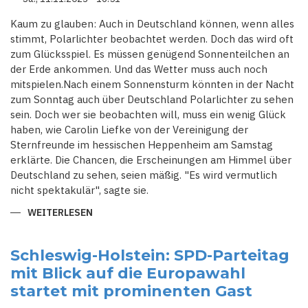
ABGERUTSCHT
Kaum zu glauben: Auch in Deutschland können, wenn alles
stimmt, Polarlichter beobachtet werden. Doch das wird oft
zum Glücksspiel. Es müssen genügend Sonnenteilchen an
der Erde ankommen. Und das Wetter muss auch noch
mitspielen.Nach einem Sonnensturm könnten in der Nacht
zum Sonntag auch über Deutschland Polarlichter zu sehen
sein. Doch wer sie beobachten will, muss ein wenig Glück
haben, wie Carolin Liefke von der Vereinigung der
Sternfreunde im hessischen Heppenheim am Samstag
erklärte. Die Chancen, die Erscheinungen am Himmel über
Deutschland zu sehen, seien mäßig. "Es wird vermutlich
nicht spektakulär", sagte sie.
WEITERLESEN
ÜBER
GRÖSSTE C
HANCEN I
N S
CHLESWIG H
Schleswig-Holstein: SPD-Parteitag
OLSTEIN -
mit Blick auf die Europawahl
M
ÄSSIGE CH
startet mit prominenten Gast
ANCEN AU
F PO