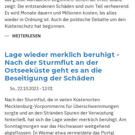
zeigt: Die entstandenen Schäden sind zum Teil verheerend.
Es wird Monate dauern und Millionen kosten, bis alles
wieder in Ordnung ist. Auch die politische Debatte um den
Küstenschutz hat begonnen.
WEITERLESEN
ÜBER
STURMFLUT
HAT
EIN
POLITISCHES
Lage wieder merklich beruhigt -
NACHSPIEL:
Nach der Sturmflut an der
"DIE
MENSCHEN
Ostseeküste geht es an die
WAREN
AUF
Beseitigung der Schäden
SICH
GESTELLT
–
So., 22.10.2023 - 12:01
DAS
KANN
NICHT
Nach der Sturmflut, die in vielen Küstenorten
SEIN"
Mecklenburg-Vorpommerns für Überschwemmungen
sorgte und an den Stränden Spuren der Verwüstung
hinterließ, hat sich die Lage wieder merklich beruhigt. Am
Sonntagmorgen war das Hochwasser weitgehend
abgeflossen. In Wismar etwa vermeldete das Portal