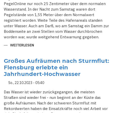
PegelOnline nur noch 25 Zentimeter über dem normalen
Wasserstand. In der Nacht zum Samstag waren dort
Pegelstände von 1,55 Meter über dem Normalwert
registriert worden. Weite Teile des Hafenareals standen
unter Wasser. Auch am Darß, wo am Samstag ein Damm zur
Boddenseite an zwei Stellen vom Wasser durchbrochen
worden war, wurde weitgehend Entwarnung gegeben.
WEITERLESEN
ÜBER
LAGE
WIEDER
MERKLICH
BERUHIGT
Großes Aufräumen nach Sturmflut:
-
Flensburg erlebte ein
NACH
DER
Jahrhundert-Hochwasser
STURMFLUT
AN
DER
So., 22.10.2023 - 05:40
OSTSEEKÜSTE
GEHT
ES
Das Wasser ist wieder zurückgegangen, die meisten
AN
Straßen sind wieder frei - nun beginnt an der Küste das
DIE
BESEITIGUNG
große Aufräumen. Nach der schweren Sturmflut mit
DER
Rekordwerten haben die Einsatzkräfte noch viel Arbeit vor
SCHÄDEN