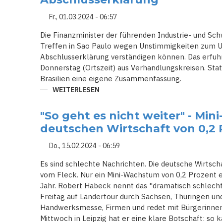
Fr., 01.03.2024 - 06:57
Die Finanzminister der führenden Industrie- und Sc
Treffen in Sao Paulo wegen Unstimmigkeiten zum U
Abschlusserklärung verständigen können. Das erfu
Donnerstag (Ortszeit) aus Verhandlungskreisen. Stat
Brasilien eine eigene Zusammenfassung.
WEITERLESEN
ÜBER
TREFFEN
DER
G20-
"So geht es nicht weiter" - Mi
FINANZMINISTER
ENDET
deutschen Wirtschaft von 0,2 
OHNE
ABSCHLUSSERKLÄRUNG
Do., 15.02.2024 - 06:59
Es sind schlechte Nachrichten. Die deutsche Wirtsc
vom Fleck. Nur ein Mini-Wachstum von 0,2 Prozent e
Jahr. Robert Habeck nennt das "dramatisch schlecht"
Freitag auf Ländertour durch Sachsen, Thüringen un
Handwerksmesse, Firmen und redet mit Bürgerinne
Mittwoch in Leipzig hat er eine klare Botschaft: so 