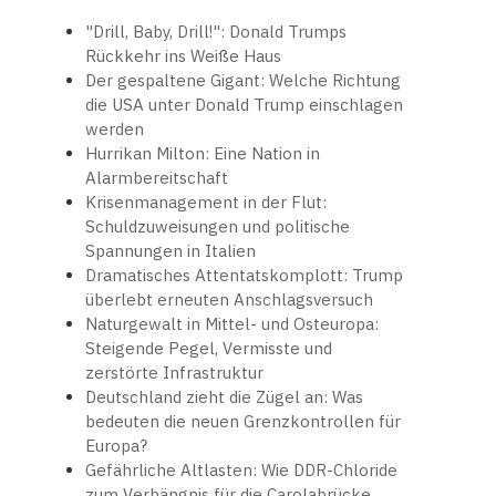
"Drill, Baby, Drill!": Donald Trumps
Rückkehr ins Weiße Haus
Der gespaltene Gigant: Welche Richtung
die USA unter Donald Trump einschlagen
werden
Hurrikan Milton: Eine Nation in
Alarmbereitschaft
Krisenmanagement in der Flut:
Schuldzuweisungen und politische
Spannungen in Italien
Dramatisches Attentatskomplott: Trump
überlebt erneuten Anschlagsversuch
Naturgewalt in Mittel- und Osteuropa:
Steigende Pegel, Vermisste und
zerstörte Infrastruktur
Deutschland zieht die Zügel an: Was
bedeuten die neuen Grenzkontrollen für
Europa?
Gefährliche Altlasten: Wie DDR-Chloride
zum Verhängnis für die Carolabrücke