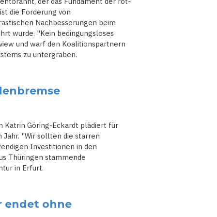
P entbrannt, der das Fundament der rot-
ist die Forderung von
 drastischen Nachbesserungen beim
ührt wurde. "Kein bedingungsloses
view und warf den Koalitionspartnern
systems zu untergraben.
ldenbremse
 Katrin Göring-Eckardt plädiert für
ahr. "Wir sollten die starren
endigen Investitionen in den
 aus Thüringen stammende
ur in Erfurt.
r endet ohne