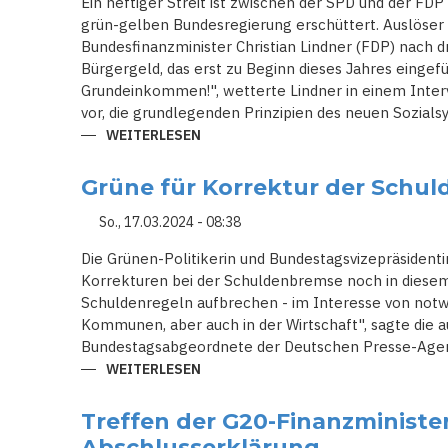
Ein heftiger Streit ist zwischen der SPD und der FD
grün-gelben Bundesregierung erschüttert. Auslöser 
Bundesfinanzminister Christian Lindner (FDP) nach
Bürgergeld, das erst zu Beginn dieses Jahres eingef
Grundeinkommen!", wetterte Lindner in einem Inter
vor, die grundlegenden Prinzipien des neuen Sozial
WEITERLESEN
ÜBER
SPD
CONTRA
FDP:
Grüne für Korrektur der Schu
STREIT
UM
BÜRGERGELD
So., 17.03.2024 - 08:38
UND
SCHULDENBREMSE
Die Grünen-Politikerin und Bundestagsvizepräsidentin
ESKALIERT
Korrekturen bei der Schuldenbremse noch in diesem J
Schuldenregeln aufbrechen - im Interesse von notw
Kommunen, aber auch in der Wirtschaft", sagte die
Bundestagsabgeordnete der Deutschen Presse-Agent
WEITERLESEN
ÜBER
GRÜNE
FÜR
KORREKTUR
Treffen der G20-Finanzministe
DER
SCHULDENBREMSE
Abschlusserklärung