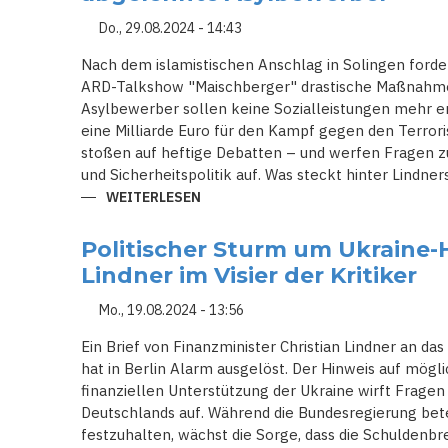
DRÄNGT
AUF
Do., 29.08.2024 - 14:43
RADIKALE
WIRTSCHAFTLICHE
Nach dem islamistischen Anschlag in Solingen fordert
REFORMEN
UND
ARD-Talkshow "Maischberger" drastische Maßnahmen
NEUE
Asylbewerber sollen keine Sozialleistungen mehr er
INVESTITIONEN
eine Milliarde Euro für den Kampf gegen den Terror
stoßen auf heftige Debatten – und werfen Fragen z
und Sicherheitspolitik auf. Was steckt hinter Lindne
WEITERLESEN
ÜBER
FINANZMINISTER
LINDNER
FORDERT:
Politischer Sturm um Ukraine-H
'KEIN
EURO
Lindner im Visier der Kritiker
MEHR
FÜR
ABGELEHNTE
Mo., 19.08.2024 - 13:56
ASYLBEWERBER'
Ein Brief von Finanzminister Christian Lindner an d
hat in Berlin Alarm ausgelöst. Der Hinweis auf mögl
finanziellen Unterstützung der Ukraine wirft Fragen
Deutschlands auf. Während die Bundesregierung bet
festzuhalten, wächst die Sorge, dass die Schuldenbr