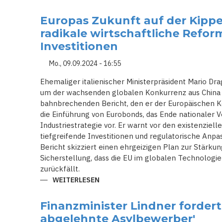
SCHOLZ
FEUERT
LINDNER:
Europas Zukunft auf der Kippe
WIRTSCHAFTSSTREIT
UND
radikale wirtschaftliche Refo
VERTRAUENSBRUCH
FÜHREN
Investitionen
ZUM
BRUCH
Mo., 09.09.2024 - 16:55
DER
AMPEL-
KOALITION
Ehemaliger italienischer Ministerpräsident Mario Dra
um der wachsenden globalen Konkurrenz aus China
bahnbrechenden Bericht, den er der Europäischen K
die Einführung von Eurobonds, das Ende nationaler 
Industriestrategie vor. Er warnt vor den existenzie
tiefgreifende Investitionen und regulatorische Anp
Bericht skizziert einen ehrgeizigen Plan zur Stärku
Sicherstellung, dass die EU im globalen Technologi
zurückfällt.
WEITERLESEN
ÜBER
EUROPAS
ZUKUNFT
AUF
Finanzminister Lindner fordert
DER
KIPPE:
abgelehnte Asylbewerber'
DRAGHI