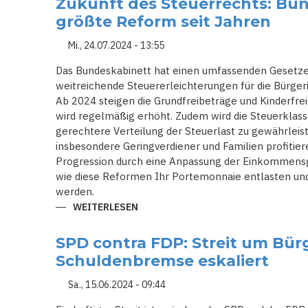
Zukunft des Steuerrechts: Bu
KONFLIKT:
FINANZIELLE
größte Reform seit Jahren
UNTERSTÜTZUNG
FÜR
DIE
Mi., 24.07.2024 - 13:55
UKRAINE
UNTER
Das Bundeskabinett hat einen umfassenden Gesetze
DRUCK
weitreichende Steuererleichterungen für die Bürger
Ab 2024 steigen die Grundfreibeträge und Kinderfrei
wird regelmäßig erhöht. Zudem wird die Steuerklas
gerechtere Verteilung der Steuerlast zu gewährlei
insbesondere Geringverdiener und Familien profitiere
Progression durch eine Anpassung der Einkommensg
wie diese Reformen Ihr Portemonnaie entlasten un
werden.
WEITERLESEN
ÜBER
ZUKUNFT
DES
STEUERRECHTS:
SPD contra FDP: Streit um Bür
BUNDESREGIERUNG
PLANT
Schuldenbremse eskaliert
GRÖSSTE R
EFORM S
EIT J
Sa., 15.06.2024 - 09:44
AHREN