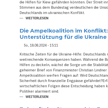
die Hilfen für Kiew gefährden könnten. Der Streit inn
Stimmen aus dem Bundestag verdeutlichen die Unsich
Deutschlands im ukrainischen Konflikt.
WEITERLESEN
ÜBER
POLITISCHER
STURM
UM
Die Ampelkoalition im Konflikt:
UKRAINE-
HILFEN:
Unterstützung für die Ukraine
FINANZMINISTER
LINDNER
IM
So., 18.08.2024 - 15:11
VISIER
DER
Kritische Zeiten für die Ukraine-Hilfe: Deutschland
KRITIKER
weitreichende Konsequenzen haben. Während die Bun
Hilfen zu deckeln, wächst die Sorge um die Stabilität
geheimer Brief von Finanzminister Christian Lindner 
Ampelkoalition werfen Fragen auf: Wird Deutschland
Sicherheit durch finanzielle Engpässe gefährdet?Erf
wirtschaftlichen Folgen diese Entscheidung haben
Politiker alarmiert sind.
WEITERLESEN
ÜBER
DIE
AMPELKOALITION
IM