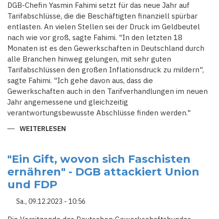
DGB-Chefin Yasmin Fahimi setzt für das neue Jahr auf
Tarifabschlüsse, die die Beschäftigten finanziell spürbar
entlasten. An vielen Stellen sei der Druck im Geldbeutel
nach wie vor groß, sagte Fahimi. "In den letzten 18
Monaten ist es den Gewerkschaften in Deutschland durch
alle Branchen hinweg gelungen, mit sehr guten
Tarifabschlüssen den großen Inflationsdruck zu mildern",
sagte Fahimi. "Ich gehe davon aus, dass die
Gewerkschaften auch in den Tarifverhandlungen im neuen
Jahr angemessene und gleichzeitig
verantwortungsbewusste Abschlüsse finden werden."
WEITERLESEN
ÜBER
DGB
SETZT
AUF
"VERANTWORTUNGSBEWUSSTE"
"Ein Gift, wovon sich Faschisten
TARIFABSCHLÜSSE
ernähren" - DGB attackiert Union
und FDP
Sa., 09.12.2023 - 10:56