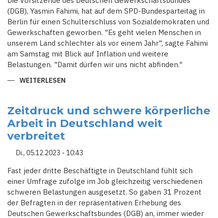
Die Vorsitzende des Deutschen Gewerkschaftsbundes
(DGB), Yasmin Fahimi, hat auf dem SPD-Bundesparteitag in
Berlin für einen Schulterschluss von Sozialdemokraten und
Gewerkschaften geworben. "Es geht vielen Menschen in
unserem Land schlechter als vor einem Jahr", sagte Fahimi
am Samstag mit Blick auf Inflation und weitere
Belastungen. "Damit dürfen wir uns nicht abfinden."
WEITERLESEN
ÜBER
"EIN
GIFT,
WOVON
SICH
Zeitdruck und schwere körperliche
FASCHISTEN
Arbeit in Deutschland weit
ERNÄHREN"
-
verbreitet
DGB
ATTACKIERT
UNION
Di., 05.12.2023 - 10:43
UND
FDP
Fast jeder dritte Beschäftigte in Deutschland fühlt sich
einer Umfrage zufolge im Job gleichzeitig verschiedenen
schweren Belastungen ausgesetzt. So gaben 31 Prozent
der Befragten in der repräsentativen Erhebung des
Deutschen Gewerkschaftsbundes (DGB) an, immer wieder