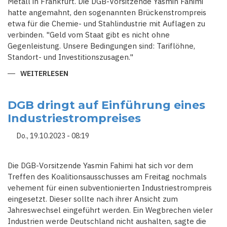
Metall in Frankfurt. Die DGB-Vorsitzende Yasmin Fahimi
hatte angemahnt, den sogenannten Brückenstrompreis
etwa für die Chemie- und Stahlindustrie mit Auflagen zu
verbinden. "Geld vom Staat gibt es nicht ohne
Gegenleistung. Unsere Bedingungen sind: Tariflöhne,
Standort- und Investitionszusagen."
WEITERLESEN
ÜBER
ENERGIEINTENSIVE
INDUSTRIEN
IN
DEUTSCHLAND
DGB dringt auf Einführung eines
HALTEN
Industriestrompreises
-
DGB
MAHNT
Do., 19.10.2023 - 08:19
INDUSTRIESTROMPREIS
AN
Die DGB-Vorsitzende Yasmin Fahimi hat sich vor dem
Treffen des Koalitionsausschusses am Freitag nochmals
vehement für einen subventionierten Industriestrompreis
eingesetzt. Dieser sollte nach ihrer Ansicht zum
Jahreswechsel eingeführt werden. Ein Wegbrechen vieler
Industrien werde Deutschland nicht aushalten, sagte die