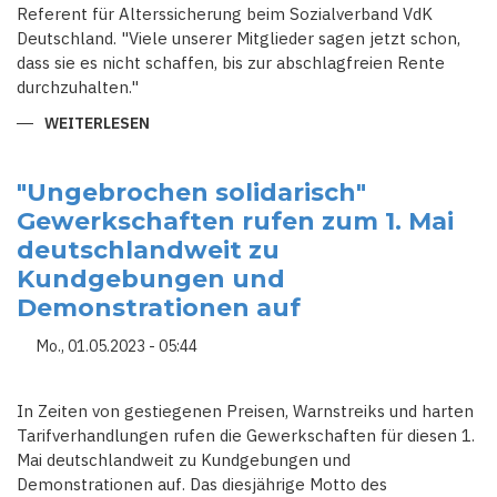
Referent für Alterssicherung beim Sozialverband VdK
Deutschland. "Viele unserer Mitglieder sagen jetzt schon,
dass sie es nicht schaffen, bis zur abschlagfreien Rente
durchzuhalten."
WEITERLESEN
ÜBER
DEBATTE
UM
HÖHERES
RENTENEINTRITTSALTER
"Ungebrochen solidarisch"
-
Gewerkschaften rufen zum 1. Mai
LÄNGER
ARBEITEN,
deutschlandweit zu
FRÜHER
STERBEN?
Kundgebungen und
Demonstrationen auf
Mo., 01.05.2023 - 05:44
In Zeiten von gestiegenen Preisen, Warnstreiks und harten
Tarifverhandlungen rufen die Gewerkschaften für diesen 1.
Mai deutschlandweit zu Kundgebungen und
Demonstrationen auf. Das diesjährige Motto des