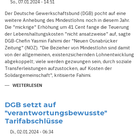
So., 07.01.2024 - 14:51
Der Deutsche Gewerkschaftsbund (DGB) pocht auf eine
weitere Anhebung des Mindestlohns noch in diesem Jahr.
Die "mickrige" Erhöhung um 41 Cent fange die Teuerung
der Lebenshaltungskosten "nicht ansatzweise" auf, sagte
DGB-Chefin Yasmin Fahimi der "Neuen Osnabrücker
Zeitung" (NOZ). "Die Bezieher von Mindestlohn sind damit
von der allgemeinen, existenzsichernden Lohnentwicklung
abgekoppelt; viele werden gezwungen sein, durch soziale
Transferleistungen aufzustocken, auf Kosten der
Solidargemeinschaft", kritisierte Fahimi.
WEITERLESEN
ÜBER
DEUTSCHER
GEWERKSCHAFTSBUND
POCHT
AUF
DGB setzt auf
WEITERE
"verantwortungsbewusste"
ANHEBUNG
DES
Tarifabschlüsse
MINDESTLOHNS
Di., 02.01.2024 - 06:34