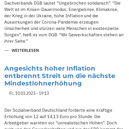
Dachverbands DGB lautet "Ungebrochen solidarisch". "Die
Welt ist im Krisen-Dauermodus: Energiekrise, Klimakrise,
der Krieg in der Ukraine, hohe Inflation und die
Auswirkungen der Corona-Pandemie erzeugen
Unsicherheit und stürzen viele Menschen in existenzielle
Sorgen", hieß es vom DGB. "Wir Gewerkschaften stehen an
ihrer Seite."
WEITERLESEN
ÜBER
"UNGEBROCHEN
SOLIDARISCH"
GEWERKSCHAFTEN
RUFEN
Angesichts hoher Inflation
ZUM
entbrennt Streit um die nächste
1.
MAI
Mindestlohnerhöhung
DEUTSCHLANDWEIT
ZU
KUNDGEBUNGEN
Fr., 10.03.2023 - 19:13
UND
DEMONSTRATIONEN
AUF
Der Sozialverband Deutschland forderte eine kräftige
Erhöhung von 12 auf 14,13 Euro pro Stunde. Die
Arbeitgeber warnten vor "unrealistischen Höhen". Doch