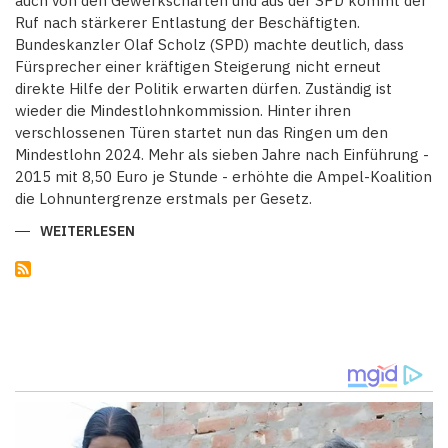
auch von den Gewerkschaften und aus der SPD kommt der
Ruf nach stärkerer Entlastung der Beschäftigten.
Bundeskanzler Olaf Scholz (SPD) machte deutlich, dass
Fürsprecher einer kräftigen Steigerung nicht erneut
direkte Hilfe der Politik erwarten dürfen. Zuständig ist
wieder die Mindestlohnkommission. Hinter ihren
verschlossenen Türen startet nun das Ringen um den
Mindestlohn 2024. Mehr als sieben Jahre nach Einführung -
2015 mit 8,50 Euro je Stunde - erhöhte die Ampel-Koalition
die Lohnuntergrenze erstmals per Gesetz.
WEITERLESEN
ÜBER
ANGESICHTS
HOHER
INFLATION
ENTBRENNT
STREIT
UM
DIE
NÄCHSTE
MINDESTLOHNERHÖHUNG