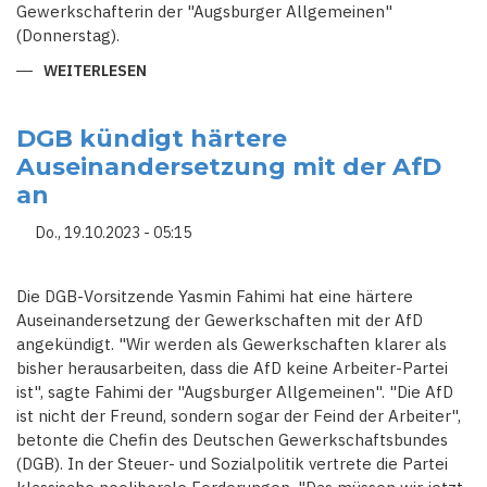
Gewerkschafterin der "Augsburger Allgemeinen"
(Donnerstag).
WEITERLESEN
ÜBER
DGB
DRINGT
AUF
EINFÜHRUNG
DGB kündigt härtere
EINES
Auseinandersetzung mit der AfD
INDUSTRIESTROMPREISES
an
Do., 19.10.2023 - 05:15
Die DGB-Vorsitzende Yasmin Fahimi hat eine härtere
Auseinandersetzung der Gewerkschaften mit der AfD
angekündigt. "Wir werden als Gewerkschaften klarer als
bisher herausarbeiten, dass die AfD keine Arbeiter-Partei
ist", sagte Fahimi der "Augsburger Allgemeinen". "Die AfD
ist nicht der Freund, sondern sogar der Feind der Arbeiter",
betonte die Chefin des Deutschen Gewerkschaftsbundes
(DGB). In der Steuer- und Sozialpolitik vertrete die Partei