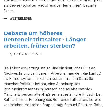
klassische neoliberale Forderungen. "Das müssen wir jetzt
als Gewerkschaften viel offensiver benennen", betonte
Fahimi.
WEITERLESEN
ÜBER
DGB
KÜNDIGT
HÄRTERE
AUSEINANDERSETZUNG
Debatte um höheres
MIT
Renteneintrittsalter - Länger
DER
AFD
arbeiten, früher sterben?
AN
Fr., 06.10.2023 - 15:23
Die Lebenserwartung steigt. Und ein deutliches Plus an
Nachwuchs und damit mehr Arbeitnehmenden, die künftig
ins Rentensystem einzahlen, scheint nicht in Sicht. So
mancher Politiker betont, eine Anhebung des
Renteneintrittsalters in Deutschland sei alternativlos.
Manche Experten allerdings sehen derlei Rufe kritisch. Der
Ruf nach einer Erhöhung des Renteneintrittsalters bereite
zahlreichen Menschen Sorgen, sagt Samuel Beuttler-Bohn,