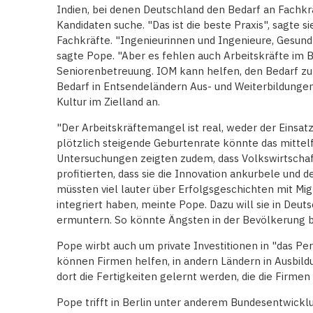
Indien, bei denen Deutschland den Bedarf an Fachkrä
Kandidaten suche. "Das ist die beste Praxis", sagte sie
Fachkräfte. "Ingenieurinnen und Ingenieure, Gesundhe
sagte Pope. "Aber es fehlen auch Arbeitskräfte im Ba
Seniorenbetreuung. IOM kann helfen, den Bedarf zu 
Bedarf in Entsendeländern Aus- und Weiterbildunge
Kultur im Zielland an.
"Der Arbeitskräftemangel ist real, weder der Einsatz
plötzlich steigende Geburtenrate könnte das mittelfr
Untersuchungen zeigten zudem, dass Volkswirtschaft
profitierten, dass sie die Innovation ankurbele un
müssten viel lauter über Erfolgsgeschichten mit Migr
integriert haben, meinte Pope. Dazu will sie in Deu
ermuntern. So könnte Ängsten in der Bevölkerung 
Pope wirbt auch um private Investitionen in "das Pers
können Firmen helfen, in andern Ländern in Ausbild
dort die Fertigkeiten gelernt werden, die die Firmen 
Pope trifft in Berlin unter anderem Bundesentwicklu