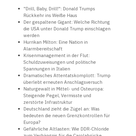
"Drill, Baby, Drill!": Donald Trumps
Rückkehr ins Weiße Haus
Der gespaltene Gigant: Welche Richtung
die USA unter Donald Trump einschlagen
werden
Hurrikan Milton: Eine Nation in
Alarmbereitschaft
Krisenmanagement in der Flut:
Schuldzuweisungen und politische
Spannungen in Italien
Dramatisches Attentatskomplott: Trump
überlebt erneuten Anschlagsversuch
Naturgewalt in Mittel- und Osteuropa:
Steigende Pegel, Vermisste und
zerstörte Infrastruktur
Deutschland zieht die Zügel an: Was
bedeuten die neuen Grenzkontrollen für
Europa?
Gefährliche Altlasten: Wie DDR-Chloride
zum Verhängnis für die Carolabrücke