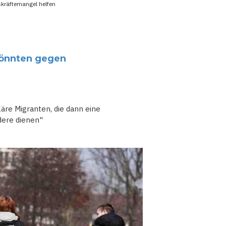
skräftemangel helfen
könnten gegen
läre Migranten, die dann eine
ere dienen"