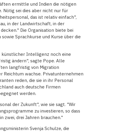
ften ermittle und Indien die nötigen
. Nötig sei dies aber nicht nur für
itspersonal, das ist relativ einfach",
u, in der Landwirtschaft, in der
decken." Die Organisation biete bei
n sowie Sprachkurse und Kurse über die
 künstlicher Intelligenz noch eine
istig ändern", sagte Pope. Alle
en langfristig von Migration
d der Reichtum wachse. Privatunternehmen
anten reden, die sie in ihr Personal
tschland auch deutsche Firmen
begegnet werden.
onal der Zukunft", wie sie sagt. "Wir
ungsprogramme zu investieren, so dass
in zwei, drei Jahren brauchen."
ngsministerin Svenja Schulze, die