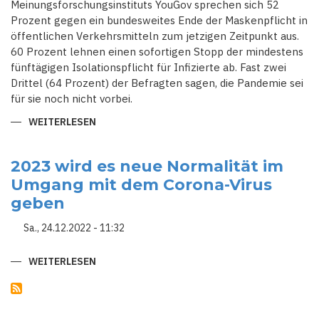
Meinungsforschungsinstituts YouGov sprechen sich 52
Prozent gegen ein bundesweites Ende der Maskenpflicht in
öffentlichen Verkehrsmitteln zum jetzigen Zeitpunkt aus.
60 Prozent lehnen einen sofortigen Stopp der mindestens
fünftägigen Isolationspflicht für Infizierte ab. Fast zwei
Drittel (64 Prozent) der Befragten sagen, die Pandemie sei
für sie noch nicht vorbei.
WEITERLESEN
ÜBER
NUR
FÜR
JEDEN
DRITTEN
2023 wird es neue Normalität im
IN
Umgang mit dem Corona-Virus
DEUTSCHLAND
GEHÖRT
geben
DIE
PANDEMIE
DER
Sa., 24.12.2022 - 11:32
GESCHICHTE
AN
WEITERLESEN
ÜBER
2023
WIRD
ES
NEUE
NORMALITÄT