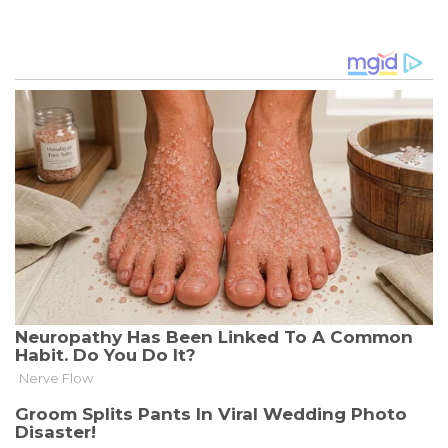
IM
UMGANG
MIT
DEM
CORONA-
VIRUS
GEBEN