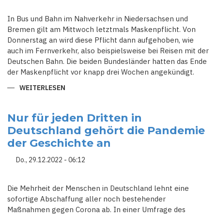
In Bus und Bahn im Nahverkehr in Niedersachsen und
Bremen gilt am Mittwoch letztmals Maskenpflicht. Von
Donnerstag an wird diese Pflicht dann aufgehoben, wie
auch im Fernverkehr, also beispielsweise bei Reisen mit der
Deutschen Bahn. Die beiden Bundesländer hatten das Ende
der Maskenpflicht vor knapp drei Wochen angekündigt.
WEITERLESEN
ÜBER
ENDE
DER
MASKENPFLICHT
-
Nur für jeden Dritten in
KEINE
Deutschland gehört die Pandemie
CORONA-
ISOLATIONSPFLICHT
der Geschichte an
MEHR
Do., 29.12.2022 - 06:12
Die Mehrheit der Menschen in Deutschland lehnt eine
sofortige Abschaffung aller noch bestehender
Maßnahmen gegen Corona ab. In einer Umfrage des