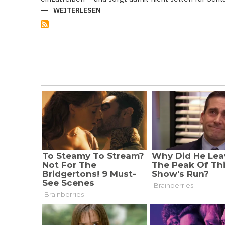
WEITERLESEN
ÜBER
STREIT
HOHE
GEMA-
GEBÜHREN
FÜR
MUSIK
-
DEN
WEIHNACHTSMÄRKTEN
DROHT
DIE
STILLE