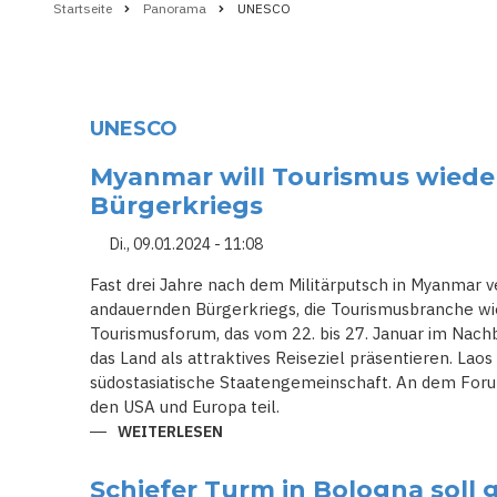
Startseite
Panorama
UNESCO
Pfadnavigation
UNESCO
Myanmar will Tourismus wieder
Bürgerkriegs
Di., 09.01.2024 - 11:08
Fast drei Jahre nach dem Militärputsch in Myanmar v
andauernden Bürgerkriegs, die Tourismusbranche w
Tourismusforum, das vom 22. bis 27. Januar im Nachba
das Land als attraktives Reiseziel präsentieren. Laos
südostasiatische Staatengemeinschaft. An dem Fo
den USA und Europa teil.
WEITERLESEN
ÜBER
MYANMAR
WILL
TOURISMUS
Schiefer Turm in Bologna soll 
WIEDERBELEBEN