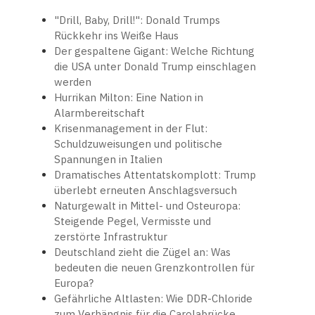
"Drill, Baby, Drill!": Donald Trumps
Rückkehr ins Weiße Haus
Der gespaltene Gigant: Welche Richtung
die USA unter Donald Trump einschlagen
werden
Hurrikan Milton: Eine Nation in
Alarmbereitschaft
Krisenmanagement in der Flut:
Schuldzuweisungen und politische
Spannungen in Italien
Dramatisches Attentatskomplott: Trump
überlebt erneuten Anschlagsversuch
Naturgewalt in Mittel- und Osteuropa:
Steigende Pegel, Vermisste und
zerstörte Infrastruktur
Deutschland zieht die Zügel an: Was
bedeuten die neuen Grenzkontrollen für
Europa?
Gefährliche Altlasten: Wie DDR-Chloride
zum Verhängnis für die Carolabrücke