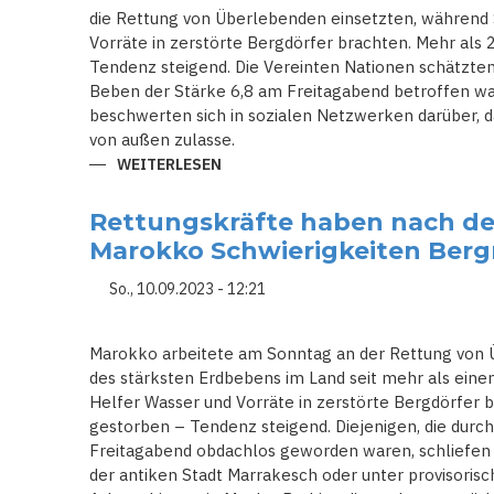
die Rettung von Überlebenden einsetzten, während 
Vorräte in zerstörte Bergdörfer brachten. Mehr als
Tendenz steigend. Die Vereinten Nationen schätzt
Beben der Stärke 6,8 am Freitagabend betroffen w
beschwerten sich in sozialen Netzwerken darüber, d
von außen zulasse.
WEITERLESEN
ÜBER
EIN
NACHBEBEN
DER
Rettungskräfte haben nach d
STÄRKE
3,9
Marokko Schwierigkeiten Berg
ERSCHÜTTERT
ERNEUT
MAROKKO
So., 10.09.2023 - 12:21
Marokko arbeitete am Sonntag an der Rettung von 
des stärksten Erdbebens im Land seit mehr als ein
Helfer Wasser und Vorräte in zerstörte Bergdörfer 
gestorben – Tendenz steigend. Diejenigen, die dur
Freitagabend obdachlos geworden waren, schliefen
der antiken Stadt Marrakesch oder unter provisoris