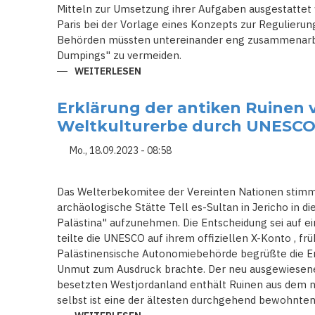
Mitteln zur Umsetzung ihrer Aufgaben ausgestattet 
Paris bei der Vorlage eines Konzepts zur Regulierun
Behörden müssten untereinander eng zusammenarbe
Dumpings" zu vermeiden.
WEITERLESEN
ÜBER
UNESCO
POCHT
AUF
Erklärung der antiken Ruinen 
ÖFFENTLICHE
REGULIERUNG
Weltkulturerbe durch UNESCO l
SOZIALER
NETZWERKE
Mo., 18.09.2023 - 08:58
Das Welterbekomitee der Vereinten Nationen stimm
archäologische Stätte Tell es-Sultan in Jericho in di
Palästina" aufzunehmen. Die Entscheidung sei auf e
teilte die UNESCO auf ihrem offiziellen X-Konto , frü
Palästinensische Autonomiebehörde begrüßte die En
Unmut zum Ausdruck brachte. Der neu ausgewiesene 
besetzten Westjordanland enthält Ruinen aus dem ne
selbst ist eine der ältesten durchgehend bewohnten