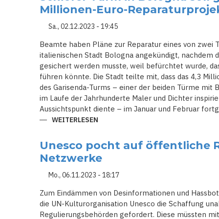
-
Millionen-Euro-Reparaturproj
TROTZ
BÜRGERKRIEGS
Sa., 02.12.2023 - 19:45
Beamte haben Pläne zur Reparatur eines von zwei T
italienischen Stadt Bologna angekündigt, nachdem 
gesichert werden musste, weil befürchtet wurde, da
führen könnte. Die Stadt teilte mit, dass das 4,3 Mil
des Garisenda-Turms – einer der beiden Türme mit B
im Laufe der Jahrhunderte Maler und Dichter inspirie
Aussichtspunkt diente – im Januar und Februar fort
WEITERLESEN
ÜBER
SCHIEFER
TURM
IN
Unesco pocht auf öffentliche R
BOLOGNA
SOLL
Netzwerke
GERETTET
WERDEN
-
Mo., 06.11.2023 - 18:17
4-
MILLIONEN-
Zum Eindämmen von Desinformationen und Hassbots
EURO-
REPARATURPROJEKT
die UN-Kulturorganisation Unesco die Schaffung una
ANKÜNDIGT
Regulierungsbehörden gefordert. Diese müssten mit