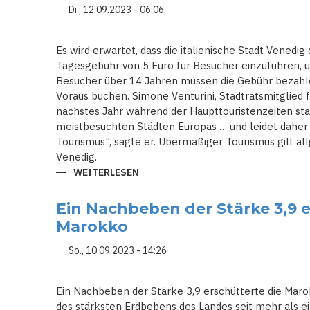
GEFÄHRDETEN
Di., 12.09.2023 - 06:06
KULTURERBEN
Es wird erwartet, dass die italienische Stadt Venedi
Tagesgebühr von 5 Euro für Besucher einzuführen,
Besucher über 14 Jahren müssen die Gebühr bezahlen 
Voraus buchen. Simone Venturini, Stadtratsmitglied f
nächstes Jahr während der Haupttouristenzeiten sta
meistbesuchten Städten Europas … und leidet dahe
Tourismus", sagte er. Übermäßiger Tourismus gilt a
Venedig.
WEITERLESEN
ÜBER
ITALIEN:
VENEDIG
STIMMT
Ein Nachbeben der Stärke 3,9 
ÜBER
5-
Marokko
EURO-
TAGESGEBÜHR
FÜR
So., 10.09.2023 - 14:26
TOURISTEN
AB
Ein Nachbeben der Stärke 3,9 erschütterte die Marok
des stärksten Erdbebens des Landes seit mehr als e