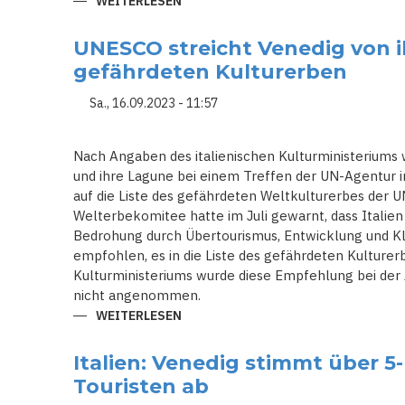
WEITERLESEN
ÜBER
ERKLÄRUNG
DER
ANTIKEN
UNESCO streicht Venedig von ih
RUINEN
VON
gefährdeten Kulturerben
JERICHO
ZUM
WELTKULTURERBE
Sa., 16.09.2023 - 11:57
DURCH
UNESCO
LÖST
ZORN
Nach Angaben des italienischen Kulturministeriums w
IN
und ihre Lagune bei einem Treffen der UN-Agentur 
ISRAELS
AUS
auf die Liste des gefährdeten Weltkulturerbes der
Welterbekomitee hatte im Juli gewarnt, dass Italien 
Bedrohung durch Übertourismus, Entwicklung und Kl
empfohlen, es in die Liste des gefährdeten Kultur
Kulturministeriums wurde diese Empfehlung bei de
nicht angenommen.
WEITERLESEN
ÜBER
UNESCO
STREICHT
VENEDIG
Italien: Venedig stimmt über 
VON
IHRER
Touristen ab
LISTE
DER