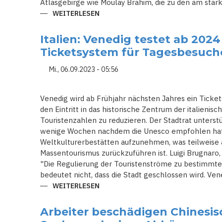
Atlasgebirge wie Moulay Brahim, die zu den am stär
WEITERLESEN
ÜBER
RETTUNGSKRÄFTE
HABEN
NACH
Italien: Venedig testet ab 2024
DEM
ERDBEBEN
Ticketsystem für Tagesbesuch
IN
MAROKKO
SCHWIERIGKEITEN
Mi., 06.09.2023 - 05:56
BERGREGIONEN
ZU
ERREICHEN
Venedig wird ab Frühjahr nächsten Jahres ein Ticke
den Eintritt in das historische Zentrum der italieni
Touristenzahlen zu reduzieren. Der Stadtrat unterst
wenige Wochen nachdem die Unesco empfohlen hatte
Weltkulturerbestätten aufzunehmen, was teilweise 
Massentourismus zurückzuführen ist. Luigi Brugnaro,
"Die Regulierung der Touristenströme zu bestimmten
bedeutet nicht, dass die Stadt geschlossen wird. Vene
WEITERLESEN
ÜBER
ITALIEN:
VENEDIG
TESTET
Arbeiter beschädigen Chinesis
AB
2024