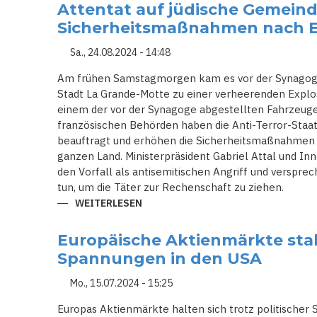
IN
Attentat auf jüdische Gemeind
SOLINGEN:
POLITISCHE
Sicherheitsmaßnahmen nach Ex
DEBATTE
UM
SCHÄRFERES
Sa., 24.08.2024 - 14:48
WAFFENRECHT
ENTFACHT
Am frühen Samstagmorgen kam es vor der Synagoge
Stadt La Grande-Motte zu einer verheerenden Explosio
einem der vor der Synagoge abgestellten Fahrzeuge 
französischen Behörden haben die Anti-Terror-Staa
beauftragt und erhöhen die Sicherheitsmaßnahmen 
ganzen Land. Ministerpräsident Gabriel Attal und In
den Vorfall als antisemitischen Angriff und versprec
tun, um die Täter zur Rechenschaft zu ziehen.
WEITERLESEN
ÜBER
ATTENTAT
AUF
JÜDISCHE
Europäische Aktienmärkte stabi
GEMEINDE:
ERHÖHTE
Spannungen in den USA
SICHERHEITSMASSNAHMEN N
ACH E
XPLOSION I
Mo., 15.07.2024 - 15:25
N F
RANKREICH
Europas Aktienmärkte halten sich trotz politischer