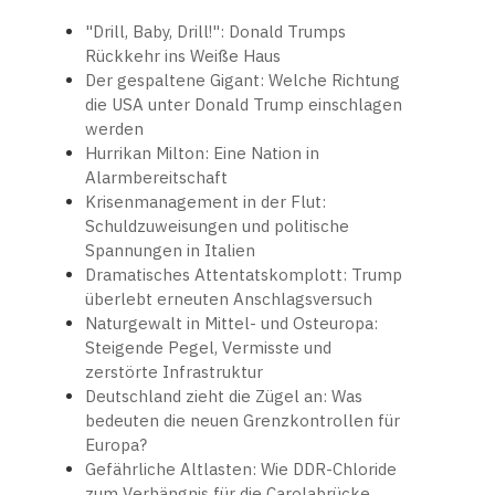
"Drill, Baby, Drill!": Donald Trumps
Rückkehr ins Weiße Haus
Der gespaltene Gigant: Welche Richtung
die USA unter Donald Trump einschlagen
werden
Hurrikan Milton: Eine Nation in
Alarmbereitschaft
Krisenmanagement in der Flut:
Schuldzuweisungen und politische
Spannungen in Italien
Dramatisches Attentatskomplott: Trump
überlebt erneuten Anschlagsversuch
Naturgewalt in Mittel- und Osteuropa:
Steigende Pegel, Vermisste und
zerstörte Infrastruktur
Deutschland zieht die Zügel an: Was
bedeuten die neuen Grenzkontrollen für
Europa?
Gefährliche Altlasten: Wie DDR-Chloride
zum Verhängnis für die Carolabrücke