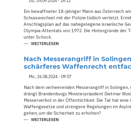
FALL
Do., 05.09.2024 - 16:12
DES
GEPLANTEN
Ein bewaffneter 18-jähriger Mann aus Österreich wi
ATTENTATS
AUF
Schusswechsel mit der Polizei tödlich verletzt. Erm
MADURO
Anschlagsplan auf das nahegelegene israelische Ge
Olympia-Attentats von 1972. Die Hintergründe der Ta
unter Schock.
WEITERLESEN
ÜBER
MÜNCHEN
IM
AUSNAHMEZUSTAND:
Nach Messerangriff in Solingen
VERDÄCHTIGER
STIRBT
schärferes Waffenrecht entfa
NACH
ANGRIFF
AUF
Mo., 26.08.2024 - 09:57
POLIZISTEN
Nach dem verheerenden Messerangriff in Solingen, 
drängt Brandenburgs Ministerpräsident Dietmar Woi
Messerverbot in der Öffentlichkeit. Die Tat hat eine
Waffengesetze und strengere Regelungen im Asylrech
gehen, um die Sicherheit zu erhöhen?
WEITERLESEN
ÜBER
NACH
MESSERANGRIFF