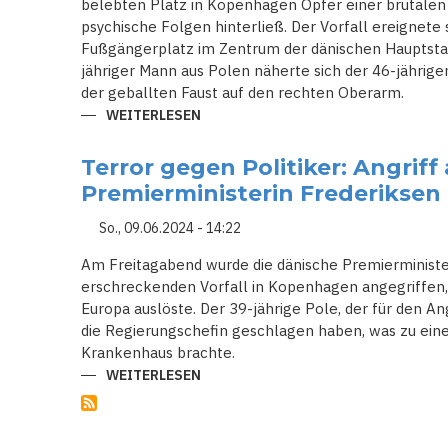
FICO
belebten Platz in Kopenhagen Opfer einer brutalen 
psychische Folgen hinterließ. Der Vorfall ereignete
Fußgängerplatz im Zentrum der dänischen Hauptstadt
jähriger Mann aus Polen näherte sich der 46-jährige
der geballten Faust auf den rechten Oberarm.
WEITERLESEN
ÜBER
DÄNEMARKS
MINISTERPRÄSIDENTIN
BRUTAL
Terror gegen Politiker: Angriff
ATTACKIERT:
SICHERHEITSBEDENKEN
Premierministerin Frederiksen
WACHSEN
So., 09.06.2024 - 14:22
Am Freitagabend wurde die dänische Premierministe
erschreckenden Vorfall in Kopenhagen angegriffen,
Europa auslöste. Der 39-jährige Pole, der für den An
die Regierungschefin geschlagen haben, was zu eine
Krankenhaus brachte.
WEITERLESEN
ÜBER
TERROR
GEGEN
POLITIKER:
ANGRIFF
AUF