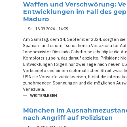
TRUMP
Waffen und Verschwörung: Ve
ÜBERLEBT
ERNEUTEN
Entwicklungen im Fall des gep
ANSCHLAGSVERSUCH
Maduro
So., 15.09.2024 - 14:09
Am Samstag, dem 14. September 2024, sorgten die 
Spaniern und einem Tschechen in Venezuela für Auf
Innenminister Diosdado Cabello beschuldigte die Aus
Komplotts zu sein, das darauf abzielte, Präsident N
Entwicklungen folgen nur zwei Tage nach neuen U
Verbündete und einem diplomatischen Streit zwisch
USA die Vorwürfe zurückweisen, bleibt die internati
zunehmenden Spannungen und die möglichen Auswirk
Venezuela.
WEITERLESEN
ÜBER
WAFFEN
UND
VERSCHWÖRUNG:
München im Ausnahmezustand:
VENEZUELAS
DRAMATISCHE
nach Angriff auf Polizisten
ENTWICKLUNGEN
IM