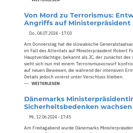
TRUMPS
UNERSCHÜTTERLICHER
WILLE:
Von Mord zu Terrorismus: Entw
TROTZ
WIDERSTANDSFÄHIGEM
Angriffs auf Ministerpräsident 
ATTENTAT
Do., 04.07.2024 - 17:03
Am Donnerstag hat die slowakische Generalstaats
im Fall des Attentats auf Ministerpräsident Robert 
Hauptverdächtige, bekannt als JC, der zunächst des
sieht sich nun mit einem Terrorismusvorwurf konfro
auf neuen Beweisen, die während der intensiven Erm
Details jedoch vorerst unter Verschluss bleiben.
WEITERLESEN
ÜBER
VON
MORD
ZU
Dänemarks Ministerpräsidentin 
TERRORISMUS:
ENTWICKLUNGEN
Sicherheitsbedenken wachsen
IM
FALL
DES
Mi., 12.06.2024 - 17:45
ANGRIFFS
AUF
Am Freitagabend wurde Dänemarks Ministerpräsiden
MINISTERPRÄSIDENT