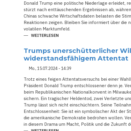
Donald Trump eine politische Niederlage erleidet, r
stürzt nach enttäuschenden Ergebnissen ab, während
Chinas schwache Wirtschaftsdaten belasten die St
Reaktionen zeigen. Bleiben Sie informiert über die
volatilen Marktumfeld.
WEITERLESEN
ÜBER
EUROPÄISCHE
AKTIENMÄRKTE
STABIL
Trumps unerschütterlicher Will
TROTZ
POLITISCHER
widerstandsfähigem Attentat
SPANNUNGEN
IN
DEN
Mo., 15.07.2024 - 14:39
USA
Trotz eines feigen Attentatsversuchs bei einer Wahl
Präsident Donald Trump entschlossener denn je. Verl
beim Republikanischen Nationalkonvent in Milwaukee
sichern. Ein tragischer Heldentod, zwei Verletzte un
Trump lässt sich nicht einschüchtern. Seine Teilnah
Entschlossenheit: Sie ist ein symbolischer Akt der S
die amerikanische Demokratie bedrohen wollen. Ver
in diesem Drama um Macht, Politik und die Zukunft d
WEITERLESEN
ÜBER