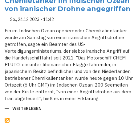
Chemietanker im Indischen Ozean
von iranischer Drohne angegriffen
So., 24.12.2023 - 11:42
Ein im Indischen Ozean operierender Chemikalientanker
wurde am Samstag von einer iranischen Angriffsdrohne
getroffen, sagte ein Beamter des US-
Verteidigungsministeriums, der siebte iranische Angriff auf
die Handelsschifffahrt seit 2021. "Das Motorschiff CHEM
PLUTO, ein unter liberianischer Flagge fahrender, in
japanischem Besitz befindlicher und von den Niederlanden
betriebener Chemikalientanker, wurde heute gegen 10 Uhr
Ortszeit (6 Uhr GMT) im Indischen Ozean, 200 Seemeilen
von der Küste entfernt, "von einer Angriffsdrohne aus dem
Iran abgefeuert", hieß es in einer Erklärung.
WEITERLESEN
ÜBER
LAUT
PENTAGON
WURDE
EIN
CHEMIETANKER
IM