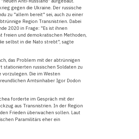
"neuen Anti-Russland" aufgebaut.
krieg gegen die Ukraine. Der russische
ndu zu "allem bereit" sei, auch zu einer
btrünnige Region Transnistrien. Dabei
nde 2020 in Frage: "Es ist ihnen
cht freien und demokratischen Methoden,
ie selbst in die Nato strebt", sagte
nach, das Problem mit der abtrünnigen
t stationierten russischen Soldaten zu
e vorzulegen. Die im Westen
dfreundlichen Amtsinhaber Igor Dodon
hea forderte im Gespräch mit der
ckzug aus Transnistrien. In der Region
ll den Frieden überwachen sollen. Laut
ischen Paramilitärs eher ein