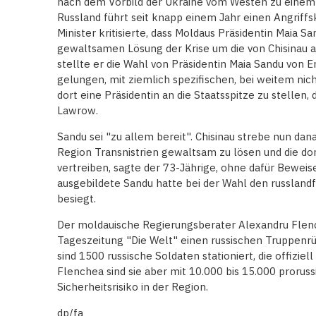
nach dem Vorbild der Ukraine vom Westen zu einem 
Russland führt seit knapp einem Jahr einen Angriffs
Minister kritisierte, dass Moldaus Präsidentin Maia Sa
gewaltsamen Lösung der Krise um die von Chisinau a
stellte er die Wahl von Präsidentin Maia Sandu von E
gelungen, mit ziemlich spezifischen, bei weitem ni
dort eine Präsidentin an die Staatsspitze zu stellen, d
Lawrow.
Sandu sei "zu allem bereit". Chisinau strebe nun da
Region Transnistrien gewaltsam zu lösen und die dor
vertreiben, sagte der 73-Jährige, ohne dafür Beweis
ausgebildete Sandu hatte bei der Wahl den russlan
besiegt.
Der moldauische Regierungsberater Alexandru Flenc
Tageszeitung "Die Welt" einen russischen Truppenrü
sind 1500 russische Soldaten stationiert, die offizie
Flenchea sind sie aber mit 10.000 bis 15.000 proruss
Sicherheitsrisiko in der Region.
dp/fa