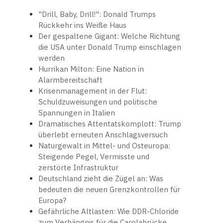
"Drill, Baby, Drill!": Donald Trumps
Rückkehr ins Weiße Haus
Der gespaltene Gigant: Welche Richtung
die USA unter Donald Trump einschlagen
werden
Hurrikan Milton: Eine Nation in
Alarmbereitschaft
Krisenmanagement in der Flut:
Schuldzuweisungen und politische
Spannungen in Italien
Dramatisches Attentatskomplott: Trump
überlebt erneuten Anschlagsversuch
Naturgewalt in Mittel- und Osteuropa:
Steigende Pegel, Vermisste und
zerstörte Infrastruktur
Deutschland zieht die Zügel an: Was
bedeuten die neuen Grenzkontrollen für
Europa?
Gefährliche Altlasten: Wie DDR-Chloride
zum Verhängnis für die Carolabrücke