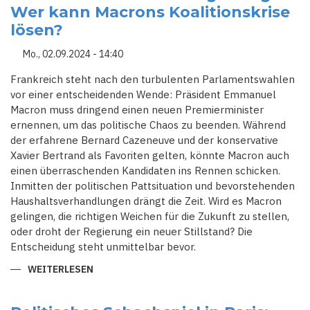
Wer kann Macrons Koalitionskrise
EDOUARD
PHILIPPE
lösen?
BRINGT
NEUE
DYNAMIK
Mo., 02.09.2024 - 14:40
INS
POLITISCHE
SPIEL
Frankreich steht nach den turbulenten Parlamentswahlen
vor einer entscheidenden Wende: Präsident Emmanuel
Macron muss dringend einen neuen Premierminister
ernennen, um das politische Chaos zu beenden. Während
der erfahrene Bernard Cazeneuve und der konservative
Xavier Bertrand als Favoriten gelten, könnte Macron auch
einen überraschenden Kandidaten ins Rennen schicken.
Inmitten der politischen Pattsituation und bevorstehenden
Haushaltsverhandlungen drängt die Zeit. Wird es Macron
gelingen, die richtigen Weichen für die Zukunft zu stellen,
oder droht der Regierung ein neuer Stillstand? Die
Entscheidung steht unmittelbar bevor.
WEITERLESEN
ÜBER
FRANKREICH
VOR
NEUER
REGIERUNG: