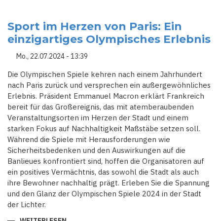
MACRON
UND
DIE
SUCHE
Sport im Herzen von Paris: Ein
NACH
einzigartiges Olympisches Erlebnis
DEM
PREMIERMINISTER:
FREITAG
Mo., 22.07.2024 - 13:39
WIRD
ENTSCHEIDEND
FÜR
Die Olympischen Spiele kehren nach einem Jahrhundert
DIE
nach Paris zurück und versprechen ein außergewöhnliches
FRANZÖSISCHE
REGIERUNGSKRISE
Erlebnis. Präsident Emmanuel Macron erklärt Frankreich
bereit für das Großereignis, das mit atemberaubenden
Veranstaltungsorten im Herzen der Stadt und einem
starken Fokus auf Nachhaltigkeit Maßstäbe setzen soll.
Während die Spiele mit Herausforderungen wie
Sicherheitsbedenken und den Auswirkungen auf die
Banlieues konfrontiert sind, hoffen die Organisatoren auf
ein positives Vermächtnis, das sowohl die Stadt als auch
ihre Bewohner nachhaltig prägt. Erleben Sie die Spannung
und den Glanz der Olympischen Spiele 2024 in der Stadt
der Lichter.
WEITERLESEN
ÜBER