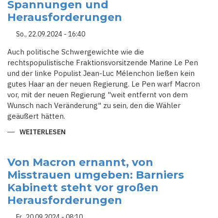
Spannungen und
TRUMPS
RÜCKKEHR
Herausforderungen
INS
WEISSE H
AUS T
So., 22.09.2024 - 16:40
UN M
USS
Auch politische Schwergewichte wie die
rechtspopulistische Fraktionsvorsitzende Marine Le Pen
und der linke Populist Jean-Luc Mélenchon ließen kein
gutes Haar an der neuen Regierung. Le Pen warf Macron
vor, mit der neuen Regierung "weit entfernt von dem
Wunsch nach Veränderung" zu sein, den die Wähler
geäußert hätten.
WEITERLESEN
ÜBER
NEUE
FRANZÖSISCHE
REGIERUNG
UNTER
Von Macron ernannt, von
DRUCK:
Misstrauen umgeben: Barniers
POLITISCHE
SPANNUNGEN
Kabinett steht vor großen
UND
HERAUSFORDERUNGEN
Herausforderungen
Fr., 20.09.2024 - 08:10