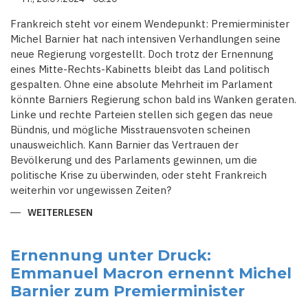
Frankreich steht vor einem Wendepunkt: Premierminister
Michel Barnier hat nach intensiven Verhandlungen seine
neue Regierung vorgestellt. Doch trotz der Ernennung
eines Mitte-Rechts-Kabinetts bleibt das Land politisch
gespalten. Ohne eine absolute Mehrheit im Parlament
könnte Barniers Regierung schon bald ins Wanken geraten.
Linke und rechte Parteien stellen sich gegen das neue
Bündnis, und mögliche Misstrauensvoten scheinen
unausweichlich. Kann Barnier das Vertrauen der
Bevölkerung und des Parlaments gewinnen, um die
politische Krise zu überwinden, oder steht Frankreich
weiterhin vor ungewissen Zeiten?
WEITERLESEN
ÜBER
VON
MACRON
ERNANNT,
VON
Ernennung unter Druck:
MISSTRAUEN
Emmanuel Macron ernennt Michel
UMGEBEN:
BARNIERS
Barnier zum Premierminister
KABINETT
STEHT