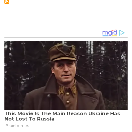
PARIS:
EINE
NEUE
ÄRA
DER
POLITISCHEN
UNSICHERHEIT