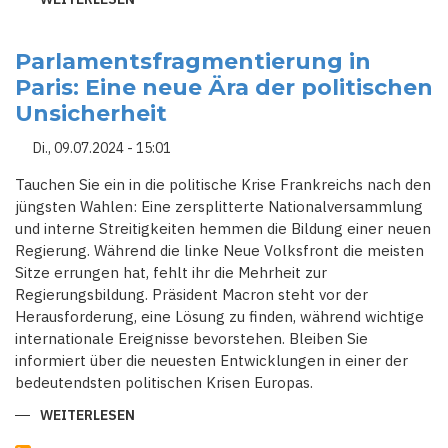
SPORT
IM
HERZEN
VON
Parlamentsfragmentierung in
PARIS:
Paris: Eine neue Ära der politischen
EIN
EINZIGARTIGES
Unsicherheit
OLYMPISCHES
ERLEBNIS
Di., 09.07.2024 - 15:01
Tauchen Sie ein in die politische Krise Frankreichs nach den
jüngsten Wahlen: Eine zersplitterte Nationalversammlung
und interne Streitigkeiten hemmen die Bildung einer neuen
Regierung. Während die linke Neue Volksfront die meisten
Sitze errungen hat, fehlt ihr die Mehrheit zur
Regierungsbildung. Präsident Macron steht vor der
Herausforderung, eine Lösung zu finden, während wichtige
internationale Ereignisse bevorstehen. Bleiben Sie
informiert über die neuesten Entwicklungen in einer der
bedeutendsten politischen Krisen Europas.
WEITERLESEN
ÜBER
PARLAMENTSFRAGMENTIERUNG
IN