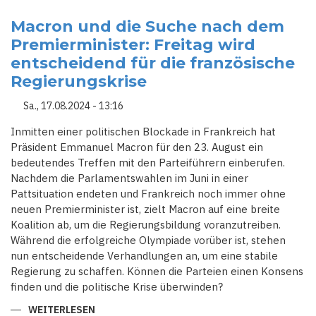
SCHACHSPIEL
IN
PARIS:
Macron und die Suche nach dem
MACRON
Premierminister: Freitag wird
KÄMPFT
UM
entscheidend für die französische
DIE
ERNENNUNG
Regierungskrise
EINES
NEUEN
PREMIERMINISTERS
Sa., 17.08.2024 - 13:16
Inmitten einer politischen Blockade in Frankreich hat
Präsident Emmanuel Macron für den 23. August ein
bedeutendes Treffen mit den Parteiführern einberufen.
Nachdem die Parlamentswahlen im Juni in einer
Pattsituation endeten und Frankreich noch immer ohne
neuen Premierminister ist, zielt Macron auf eine breite
Koalition ab, um die Regierungsbildung voranzutreiben.
Während die erfolgreiche Olympiade vorüber ist, stehen
nun entscheidende Verhandlungen an, um eine stabile
Regierung zu schaffen. Können die Parteien einen Konsens
finden und die politische Krise überwinden?
WEITERLESEN
ÜBER