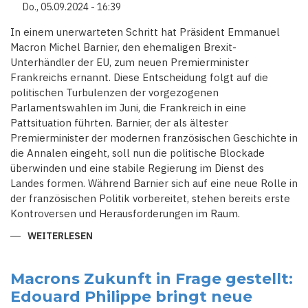
VOR
Do., 05.09.2024 - 16:39
GROSSEN H
ERAUSFORDERUNGEN
In einem unerwarteten Schritt hat Präsident Emmanuel
Macron Michel Barnier, den ehemaligen Brexit-
Unterhändler der EU, zum neuen Premierminister
Frankreichs ernannt. Diese Entscheidung folgt auf die
politischen Turbulenzen der vorgezogenen
Parlamentswahlen im Juni, die Frankreich in eine
Pattsituation führten. Barnier, der als ältester
Premierminister der modernen französischen Geschichte in
die Annalen eingeht, soll nun die politische Blockade
überwinden und eine stabile Regierung im Dienst des
Landes formen. Während Barnier sich auf eine neue Rolle in
der französischen Politik vorbereitet, stehen bereits erste
Kontroversen und Herausforderungen im Raum.
WEITERLESEN
ÜBER
ERNENNUNG
UNTER
DRUCK:
EMMANUEL
Macrons Zukunft in Frage gestellt:
MACRON
Edouard Philippe bringt neue
ERNENNT
MICHEL