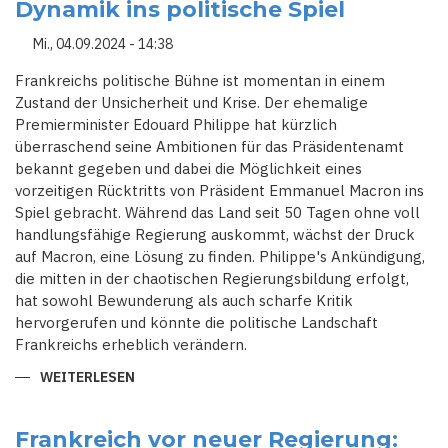
Dynamik ins politische Spiel
BARNIER
ZUM
PREMIERMINISTER
Mi., 04.09.2024 - 14:38
Frankreichs politische Bühne ist momentan in einem
Zustand der Unsicherheit und Krise. Der ehemalige
Premierminister Edouard Philippe hat kürzlich
überraschend seine Ambitionen für das Präsidentenamt
bekannt gegeben und dabei die Möglichkeit eines
vorzeitigen Rücktritts von Präsident Emmanuel Macron ins
Spiel gebracht. Während das Land seit 50 Tagen ohne voll
handlungsfähige Regierung auskommt, wächst der Druck
auf Macron, eine Lösung zu finden. Philippe's Ankündigung,
die mitten in der chaotischen Regierungsbildung erfolgt,
hat sowohl Bewunderung als auch scharfe Kritik
hervorgerufen und könnte die politische Landschaft
Frankreichs erheblich verändern.
WEITERLESEN
ÜBER
MACRONS
ZUKUNFT
IN
FRAGE
Frankreich vor neuer Regierung:
GESTELLT: