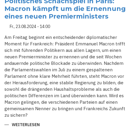
Politisches Schachspiel in Paris:
WER
Macron kämpft um die Ernennung
KANN
MACRONS
eines neuen Premierministers
KOALITIONSKRISE
LÖSEN?
Fr., 23.08.2024 - 14:00
Am Freitag beginnt ein entscheidender diplomatischer
Moment für Frankreich: Präsident Emmanuel Macron trifft
sich mit führenden Politikern aus allen Lagern, um einen
neuen Premierminister zu ernennen und die seit Wochen
andauernde politische Blockade zu überwinden. Nachdem
die Parlamentswahlen im Juli zu einem gespaltenen
Parlament ohne klare Mehrheit führten, steht Macron vor
der Herausforderung, eine stabile Regierung zu bilden, die
sowohl die drängenden Haushaltsprobleme als auch die
politischen Differenzen im Land überwinden kann. Wird es
Macron gelingen, die verschiedenen Parteien auf einen
gemeinsamen Nenner zu bringen und Frankreichs Zukunft
zu sichern?
WEITERLESEN
ÜBER
POLITISCHES