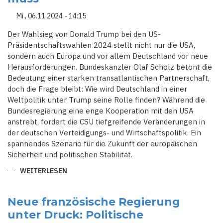
Mi., 06.11.2024 - 14:15
Der Wahlsieg von Donald Trump bei den US-
Präsidentschaftswahlen 2024 stellt nicht nur die USA,
sondern auch Europa und vor allem Deutschland vor neue
Herausforderungen. Bundeskanzler Olaf Scholz betont die
Bedeutung einer starken transatlantischen Partnerschaft,
doch die Frage bleibt: Wie wird Deutschland in einer
Weltpolitik unter Trump seine Rolle finden? Während die
Bundesregierung eine enge Kooperation mit den USA
anstrebt, fordert die CSU tiefgreifende Veränderungen in
der deutschen Verteidigungs- und Wirtschaftspolitik. Ein
spannendes Szenario für die Zukunft der europäischen
Sicherheit und politischen Stabilität.
WEITERLESEN
ÜBER
ZWISCHEN
STÄRKE
UND
SCHWÄCHE:
Neue französische Regierung
WAS
unter Druck: Politische
DEUTSCHLAND
NACH