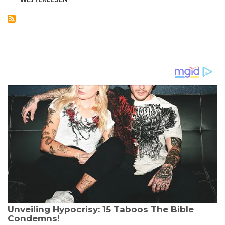
ERMITTLUNGEN
GEGEN
ITALIENS
EX-
REGIERUNGSCHEF
CONTE
WEGEN
VERSÄUMNISSE
WÄHREND
DER
PANDEMIE