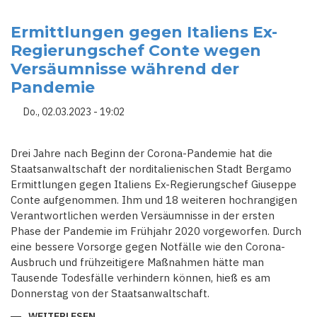
REGIERUNGSCHEFS
STELLTEN
DAS
Ermittlungen gegen Italiens Ex-
IMAGE
Regierungschef Conte wegen
DES
LANDES
Versäumnisse während der
ZU
BEGINN
Pandemie
DER
PANDEMIE
ÜBER
Do., 02.03.2023 - 19:02
DIE
GESUNDHEIT
Drei Jahre nach Beginn der Corona-Pandemie hat die
Staatsanwaltschaft der norditalienischen Stadt Bergamo
Ermittlungen gegen Italiens Ex-Regierungschef Giuseppe
Conte aufgenommen. Ihm und 18 weiteren hochrangigen
Verantwortlichen werden Versäumnisse in der ersten
Phase der Pandemie im Frühjahr 2020 vorgeworfen. Durch
eine bessere Vorsorge gegen Notfälle wie den Corona-
Ausbruch und frühzeitigere Maßnahmen hätte man
Tausende Todesfälle verhindern können, hieß es am
Donnerstag von der Staatsanwaltschaft.
WEITERLESEN
ÜBER