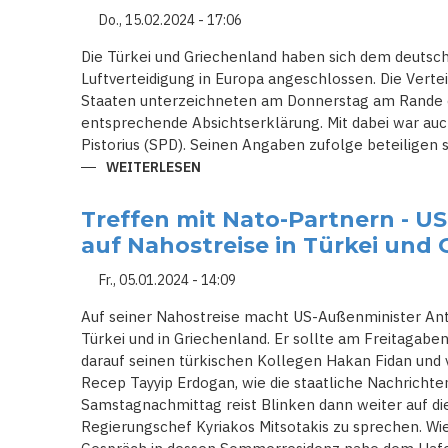
FÜR
GLEICHGESCHLECHTLICHE
Do., 15.02.2024 - 17:06
PAARE
EIN
Die Türkei und Griechenland haben sich dem deutsch
Luftverteidigung in Europa angeschlossen. Die Verte
Staaten unterzeichneten am Donnerstag am Rande ei
entsprechende Absichtserklärung. Mit dabei war auc
Pistorius (SPD). Seinen Angaben zufolge beteiligen si
WEITERLESEN
ÜBER
TÜRKEI
UND
GRIECHENLAND
Treffen mit Nato-Partnern - U
SCHLIESSEN S
ICH D
auf Nahostreise in Türkei und
EUTSCHEM F
LUGABWEHR-P
ROJEKT A
Fr., 05.01.2024 - 14:09
N
Auf seiner Nahostreise macht US-Außenminister Anto
Türkei und in Griechenland. Er sollte am Freitagabend
darauf seinen türkischen Kollegen Hakan Fidan und 
Recep Tayyip Erdogan, wie die staatliche Nachricht
Samstagnachmittag reist Blinken dann weiter auf die
Regierungschef Kyriakos Mitsotakis zu sprechen. Wie 