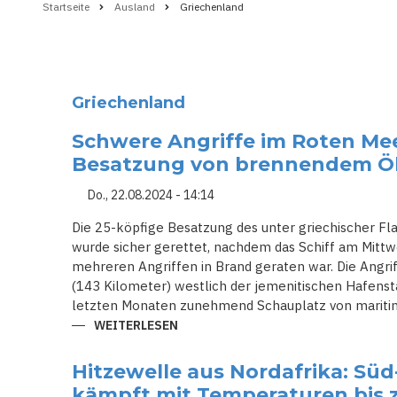
Startseite
Ausland
Griechenland
Pfadnavigation
Griechenland
Schwere Angriffe im Roten Mee
Besatzung von brennendem Ö
Do., 22.08.2024 - 14:14
Die 25-köpfige Besatzung des unter griechischer F
wurde sicher gerettet, nachdem das Schiff am Mit
mehreren Angriffen in Brand geraten war. Die Angri
(143 Kilometer) westlich der jemenitischen Hafensta
letzten Monaten zunehmend Schauplatz von maritim
WEITERLESEN
ÜBER
SCHWERE
ANGRIFFE
IM
Hitzewelle aus Nordafrika: Sü
ROTEN
MEER:
kämpft mit Temperaturen bis 