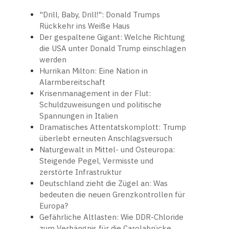
"Drill, Baby, Drill!": Donald Trumps
Rückkehr ins Weiße Haus
Der gespaltene Gigant: Welche Richtung
die USA unter Donald Trump einschlagen
werden
Hurrikan Milton: Eine Nation in
Alarmbereitschaft
Krisenmanagement in der Flut:
Schuldzuweisungen und politische
Spannungen in Italien
Dramatisches Attentatskomplott: Trump
überlebt erneuten Anschlagsversuch
Naturgewalt in Mittel- und Osteuropa:
Steigende Pegel, Vermisste und
zerstörte Infrastruktur
Deutschland zieht die Zügel an: Was
bedeuten die neuen Grenzkontrollen für
Europa?
Gefährliche Altlasten: Wie DDR-Chloride
zum Verhängnis für die Carolabrücke