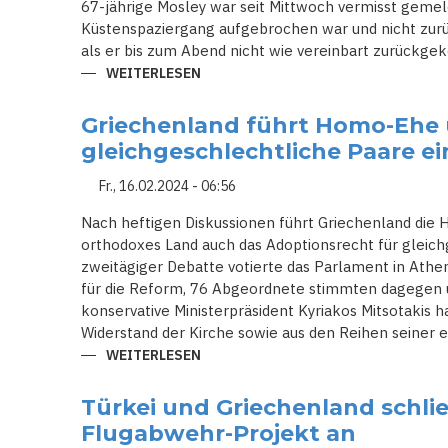
67-jährige Mosley war seit Mittwoch vermisst geme
Küstenspaziergang aufgebrochen war und nicht zurü
als er bis zum Abend nicht wie vereinbart zurückgek
WEITERLESEN
ÜBER
GRAUSIGER
FUND
AUF
Griechenland führt Homo-Ehe 
SYMI:
TV-
gleichgeschlechtliche Paare ei
STAR
MICHAEL
MOSLEY
Fr., 16.02.2024 - 06:56
TOT
AN
Nach heftigen Diskussionen führt Griechenland die H
FELSIGER
KÜSTE
orthodoxes Land auch das Adoptionsrecht für gleich
ENTDECKT!
zweitägiger Debatte votierte das Parlament in At
für die Reform, 76 Abgeordnete stimmten dagegen u
konservative Ministerpräsident Kyriakos Mitsotakis
Widerstand der Kirche sowie aus den Reihen seiner 
WEITERLESEN
ÜBER
GRIECHENLAND
FÜHRT
HOMO-
Türkei und Griechenland schl
EHE
UND
Flugabwehr-Projekt an
ADOPTIONSRECHT