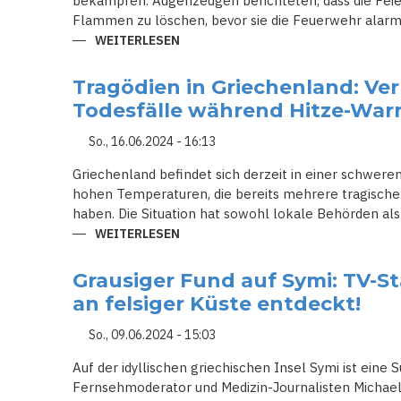
bekämpfen. Augenzeugen berichteten, dass die Feie
Flammen zu löschen, bevor sie die Feuerwehr alarmi
WEITERLESEN
ÜBER
BRANDSTIFTER
AN
BORD:
Tragödien in Griechenland: Ve
JACHTCREW
ENTFACHT
Todesfälle während Hitze-Wa
GROSSBRAND A
UF G
RIECHISCHER I
So., 16.06.2024 - 16:13
NSEL
Griechenland befindet sich derzeit in einer schwer
hohen Temperaturen, die bereits mehrere tragische 
haben. Die Situation hat sowohl lokale Behörden als
WEITERLESEN
ÜBER
TRAGÖDIEN
IN
GRIECHENLAND:
Grausiger Fund auf Symi: TV-St
VERMISSTE
TOURISTEN
an felsiger Küste entdeckt!
UND
TODESFÄLLE
WÄHREND
So., 09.06.2024 - 15:03
HITZE-
WARNUNG
Auf der idyllischen griechischen Insel Symi ist eine
Fernsehmoderator und Medizin-Journalisten Michael