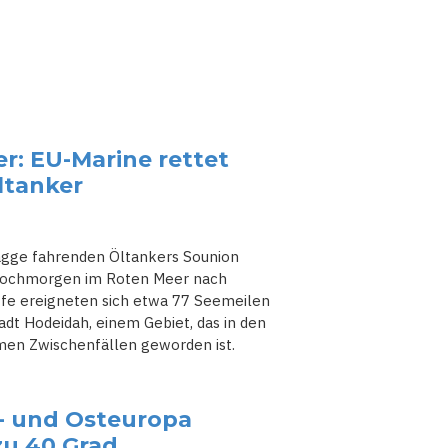
r: EU-Marine rettet
ltanker
lagge fahrenden Öltankers Sounion
twochmorgen im Roten Meer nach
ffe ereigneten sich etwa 77 Seemeilen
dt Hodeidah, einem Gebiet, das in den
en Zwischenfällen geworden ist.
d- und Osteuropa
zu 40 Grad