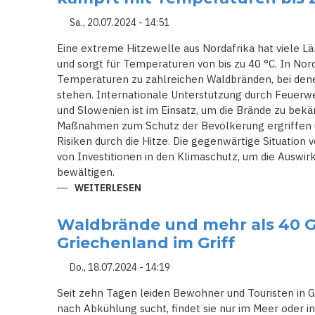
EU-
MARINE
RETTET
Sa., 20.07.2024 - 14:51
BESATZUNG
VON
Eine extreme Hitzewelle aus Nordafrika hat viele Lä
BRENNENDEM
ÖLTANKER
und sorgt für Temperaturen von bis zu 40 °C. In N
Temperaturen zu zahlreichen Waldbränden, bei de
stehen. Internationale Unterstützung durch Feuerw
und Slowenien ist im Einsatz, um die Brände zu be
Maßnahmen zum Schutz der Bevölkerung ergriffen 
Risiken durch die Hitze. Die gegenwärtige Situation 
von Investitionen in den Klimaschutz, um die Auswi
bewältigen.
WEITERLESEN
ÜBER
HITZEWELLE
AUS
NORDAFRIKA:
Waldbrände und mehr als 40 Gr
SÜD-
UND
Griechenland im Griff
OSTEUROPA
KÄMPFT
MIT
Do., 18.07.2024 - 14:19
TEMPERATUREN
BIS
Seit zehn Tagen leiden Bewohner und Touristen in G
ZU
40
nach Abkühlung sucht, findet sie nur im Meer oder 