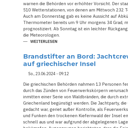
GRAD
warnen die Behörden vor erhöhter Vorsicht. Der staa
510 Wetterstationen, von denen am Mittwoch 232 
Auch am Donnerstag gab es keine Aussicht auf Abkü
Thermometer bereits um 9 Uhr morgens 34 Grad, mi
prognostiziert. Ab Sonntag ist ein leichter Rückgang
die Meteorologen.
WEITERLESEN
ÜBER
WALDBRÄNDE
UND
MEHR
Brandstifter an Bord: Jachtcr
ALS
40
auf griechischer Insel
GRAD
-
HITZE
So., 23.06.2024 - 09:12
HAT
GRIECHENLAND
Die griechischen Behörden nahmen 13 Personen fest
IM
GRIFF
durch das Zünden von Feuerwerkskörpern verursacht 
inmitten einer Serie von Waldbränden, die durch e
Griechenland begünstigt werden. Die Jachtparty, die
gedacht war, geriet außer Kontrolle, als Feuerwerk
und Funken den trockenen Kiefernwald der Insel ent
schnell aus und war aufgrund der abgelegenen Lag