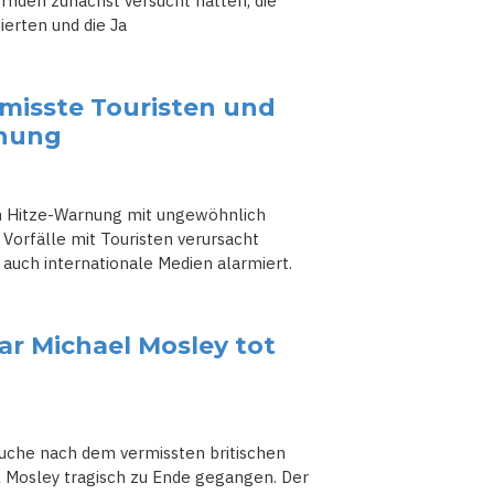
rnden zunächst versucht hätten, die
erten und die Ja
rmisste Touristen und
rnung
en Hitze-Warnung mit ungewöhnlich
Vorfälle mit Touristen verursacht
 auch internationale Medien alarmiert.
ar Michael Mosley tot
 Suche nach dem vermissten britischen
 Mosley tragisch zu Ende gegangen. Der