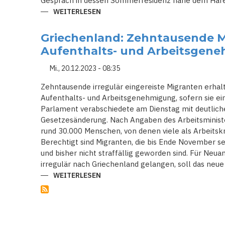
Gespräch in dessen Sommerresidenz nahe dem Hafen
WEITERLESEN
ÜBER
TREFFEN
MIT
NATO-
Griechenland: Zehntausende M
PARTNERN
-
Aufenthalts- und Arbeitsgene
US-
AUSSENMINISTER B
LINKEN A
Mi., 20.12.2023 - 08:35
UF N
AHOSTREISE I
Zehntausende irregulär eingereiste Migranten erhalt
N T
ÜRKEI U
Aufenthalts- und Arbeitsgenehmigung, sofern sie e
ND G
Parlament verabschiedete am Dienstag mit deutlich
RIECHENLAND
Gesetzesänderung. Nach Angaben des Arbeitsministe
rund 30.000 Menschen, von denen viele als Arbeitskrä
Berechtigt sind Migranten, die bis Ende November se
und bisher nicht straffällig geworden sind. Für Ne
irregulär nach Griechenland gelangen, soll das neue
WEITERLESEN
ÜBER
GRIECHENLAND:
ZEHNTAUSENDE
MIGRANTEN
SOLLEN
AUFENTHALTS-
UND
ARBEITSGENEHMIGUNG