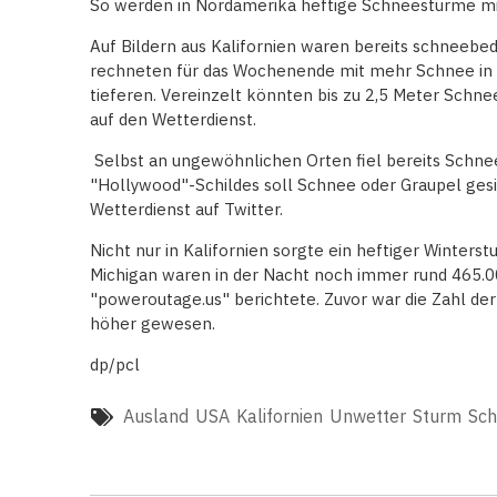
So werden in Nordamerika heftige Schneestürme mi
Auf Bildern aus Kalifornien waren bereits schneeb
rechneten für das Wochenende mit mehr Schnee in 
tieferen. Vereinzelt könnten bis zu 2,5 Meter Schne
auf den Wetterdienst.
Selbst an ungewöhnlichen Orten fiel bereits Schne
"Hollywood"-Schildes soll Schnee oder Graupel ges
Wetterdienst auf Twitter.
Nicht nur in Kalifornien sorgte ein heftiger Winter
Michigan waren in der Nacht noch immer rund 465.00
"poweroutage.us" berichtete. Zuvor war die Zahl de
höher gewesen.
dp/pcl
Ausland
USA
Kalifornien
Unwetter
Sturm
Sc