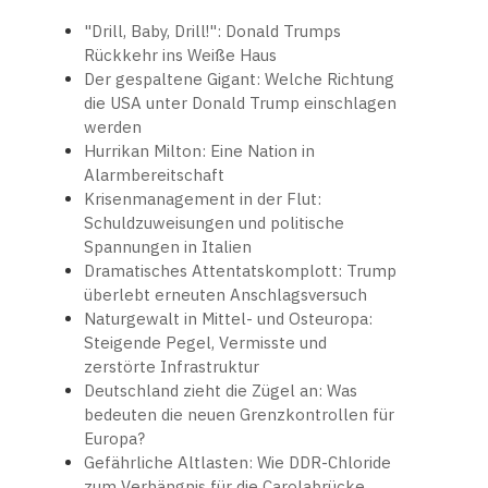
"Drill, Baby, Drill!": Donald Trumps
Rückkehr ins Weiße Haus
Der gespaltene Gigant: Welche Richtung
die USA unter Donald Trump einschlagen
werden
Hurrikan Milton: Eine Nation in
Alarmbereitschaft
Krisenmanagement in der Flut:
Schuldzuweisungen und politische
Spannungen in Italien
Dramatisches Attentatskomplott: Trump
überlebt erneuten Anschlagsversuch
Naturgewalt in Mittel- und Osteuropa:
Steigende Pegel, Vermisste und
zerstörte Infrastruktur
Deutschland zieht die Zügel an: Was
bedeuten die neuen Grenzkontrollen für
Europa?
Gefährliche Altlasten: Wie DDR-Chloride
zum Verhängnis für die Carolabrücke