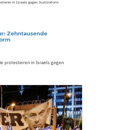
estieren in Israels gegen Justizreform
tur: Zehntausende
form
de protestieren in Israels gegen