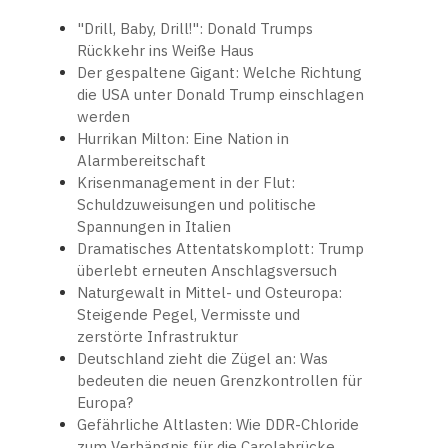
"Drill, Baby, Drill!": Donald Trumps
Rückkehr ins Weiße Haus
Der gespaltene Gigant: Welche Richtung
die USA unter Donald Trump einschlagen
werden
Hurrikan Milton: Eine Nation in
Alarmbereitschaft
Krisenmanagement in der Flut:
Schuldzuweisungen und politische
Spannungen in Italien
Dramatisches Attentatskomplott: Trump
überlebt erneuten Anschlagsversuch
Naturgewalt in Mittel- und Osteuropa:
Steigende Pegel, Vermisste und
zerstörte Infrastruktur
Deutschland zieht die Zügel an: Was
bedeuten die neuen Grenzkontrollen für
Europa?
Gefährliche Altlasten: Wie DDR-Chloride
zum Verhängnis für die Carolabrücke