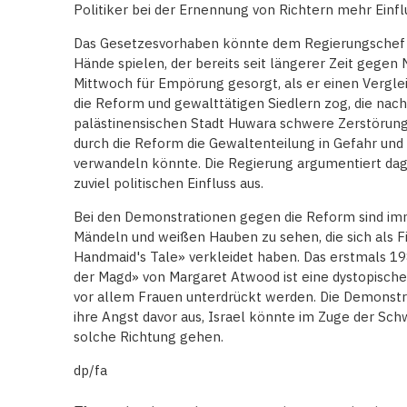
Politiker bei der Ernennung von Richtern mehr Einfl
Das Gesetzesvorhaben könnte dem Regierungschef a
Hände spielen, der bereits seit längerer Zeit gegen
Mittwoch für Empörung gesorgt, als er einen Verg
die Reform und gewalttätigen Siedlern zog, die nac
palästinensischen Stadt Huwara schwere Zerstörunge
durch die Reform die Gewaltenteilung in Gefahr und w
verwandeln könnte. Die Regierung argumentiert dag
zuviel politischen Einfluss aus.
Bei den Demonstrationen gegen die Reform sind im
Mändeln und weißen Hauben zu sehen, die sich als F
Handmaid's Tale» verkleidet haben. Das erstmals 1
der Magd» von Margaret Atwood ist eine dystopische 
vor allem Frauen unterdrückt werden. Die Demonstr
ihre Angst davor aus, Israel könnte im Zuge der Schw
solche Richtung gehen.
dp/fa