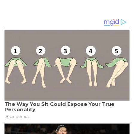
NORWEGENS
KRONPRINZENPAAR
HAAKON
UND
METTE-
MARIT
ZU
BESUCH
IN
DEUTSCHLAND