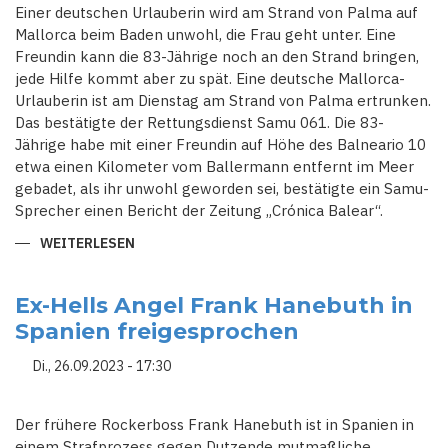
Einer deutschen Urlauberin wird am Strand von Palma auf
Mallorca beim Baden unwohl, die Frau geht unter. Eine
Freundin kann die 83-Jährige noch an den Strand bringen,
jede Hilfe kommt aber zu spät. Eine deutsche Mallorca-
Urlauberin ist am Dienstag am Strand von Palma ertrunken.
Das bestätigte der Rettungsdienst Samu 061. Die 83-
Jährige habe mit einer Freundin auf Höhe des Balneario 10
etwa einen Kilometer vom Ballermann entfernt im Meer
gebadet, als ihr unwohl geworden sei, bestätigte ein Samu-
Sprecher einen Bericht der Zeitung „Crónica Balear“.
WEITERLESEN
ÜBER
DEUTSCHE
MALLORCA-
URLAUBERIN
AM
Ex-Hells Angel Frank Hanebuth in
STRAND
Spanien freigesprochen
VON
PALMA
ERTRUNKEN
Di., 26.09.2023 - 17:30
Der frühere Rockerboss Frank Hanebuth ist in Spanien in
einem Strafprozess gegen Dutzende mutmaßliche