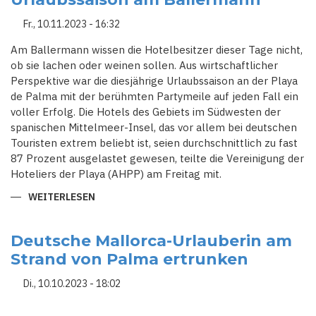
2024
TEURER
Fr., 10.11.2023 - 16:32
Am Ballermann wissen die Hotelbesitzer dieser Tage nicht,
ob sie lachen oder weinen sollen. Aus wirtschaftlicher
Perspektive war die diesjährige Urlaubssaison an der Playa
de Palma mit der berühmten Partymeile auf jeden Fall ein
voller Erfolg. Die Hotels des Gebiets im Südwesten der
spanischen Mittelmeer-Insel, das vor allem bei deutschen
Touristen extrem beliebt ist, seien durchschnittlich zu fast
87 Prozent ausgelastet gewesen, teilte die Vereinigung der
Hoteliers der Playa (AHPP) am Freitag mit.
WEITERLESEN
ÜBER
SAUFTOURISMUS
VERMIEST
GUTE
URLAUBSSAISON
Deutsche Mallorca-Urlauberin am
AM
Strand von Palma ertrunken
BALLERMANN
Di., 10.10.2023 - 18:02