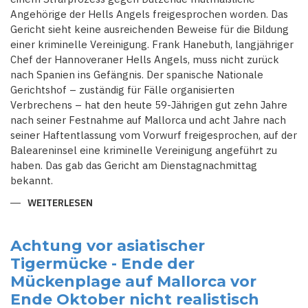
Angehörige der Hells Angels freigesprochen worden. Das
Gericht sieht keine ausreichenden Beweise für die Bildung
einer kriminelle Vereinigung. Frank Hanebuth, langjähriger
Chef der Hannoveraner Hells Angels, muss nicht zurück
nach Spanien ins Gefängnis. Der spanische Nationale
Gerichtshof – zuständig für Fälle organisierten
Verbrechens – hat den heute 59-Jährigen gut zehn Jahre
nach seiner Festnahme auf Mallorca und acht Jahre nach
seiner Haft­entlassung vom Vorwurf freigesprochen, auf der
Baleareninsel eine kriminelle Vereinigung angeführt zu
haben. Das gab das Gericht am Dienstagnachmittag
bekannt.
WEITERLESEN
ÜBER
EX-
HELLS
ANGEL
FRANK
Achtung vor asiatischer
HANEBUTH
Tigermücke - Ende der
IN
SPANIEN
Mückenplage auf Mallorca vor
FREIGESPROCHEN
Ende Oktober nicht realistisch