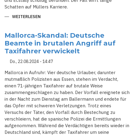
und Ecstasy schuldig befunden. Der Fall wirft lange
Schatten auf Müllers Karriere.
WEITERLESEN
ÜBER
MELANIE
MÜLLER
VERURTEILT:
80.000
Mallorca-Skandal: Deutsche
EURO
Beamte in brutalen Angriff auf
STRAFE
FÜR
Taxifahrer verwickelt
HITLERGRUSS U
ND D
ROGENBESITZ
Do., 22.08.2024 - 14:47
Mallorca in Aufruhr: Vier deutsche Urlauber, darunter
mutmaßlich Polizisten aus Essen, stehen im Verdacht,
einen 71-jährigen Taxifahrer auf brutale Weise
zusammengeschlagen zu haben. Der Vorfall ereignete sich
in der Nacht zum Dienstag am Ballermann und endete für
das Opfer mit schweren Verletzungen. Trotz eines
Versuchs der Täter, den Vorfall durch Bestechung zu
verschleiern, hat die spanische Polizei die Ermittlungen
aufgenommen. Während die Verdächtigen bereits wieder in
Deutschland sind, kämpft der Taxifahrer um seine