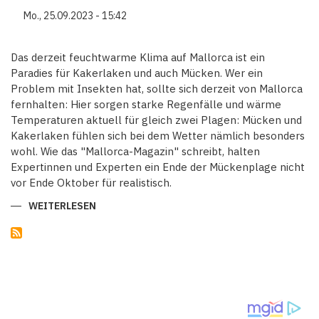
Mo., 25.09.2023 - 15:42
Das derzeit feuchtwarme Klima auf Mallorca ist ein
Paradies für Kakerlaken und auch Mücken. Wer ein
Problem mit Insekten hat, sollte sich derzeit von Mallorca
fernhalten: Hier sorgen starke Regenfälle und wärme
Temperaturen aktuell für gleich zwei Plagen: Mücken und
Kakerlaken fühlen sich bei dem Wetter nämlich besonders
wohl. Wie das "Mallorca-Magazin" schreibt, halten
Expertinnen und Experten ein Ende der Mückenplage nicht
vor Ende Oktober für realistisch.
WEITERLESEN
ÜBER
ACHTUNG
VOR
ASIATISCHER
TIGERMÜCKE
-
ENDE
DER
MÜCKENPLAGE
AUF
MALLORCA
VOR