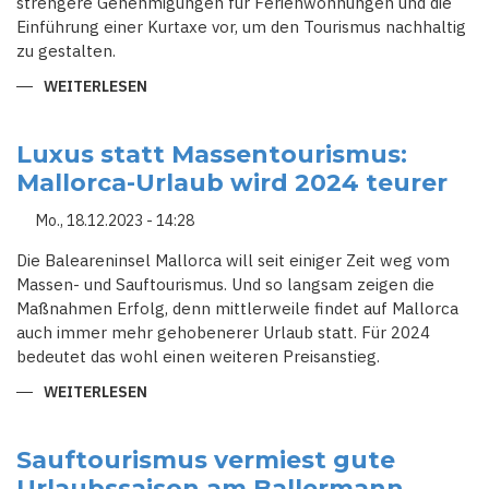
strengere Genehmigungen für Ferienwohnungen und die
Einführung einer Kurtaxe vor, um den Tourismus nachhaltig
zu gestalten.
WEITERLESEN
ÜBER
MASSENDEMONSTRATION
IN
PALMA:
BALEAREN
Luxus statt Massentourismus:
WEHREN
Mallorca-Urlaub wird 2024 teurer
SICH
GEGEN
TOURISMUS-
Mo., 18.12.2023 - 14:28
ÜBERFLUTUNG
Die Baleareninsel Mallorca will seit einiger Zeit weg vom
Massen- und Sauftourismus. Und so langsam zeigen die
Maßnahmen Erfolg, denn mittlerweile findet auf Mallorca
auch immer mehr gehobenerer Urlaub statt. Für 2024
bedeutet das wohl einen weiteren Preisanstieg.
WEITERLESEN
ÜBER
LUXUS
STATT
MASSENTOURISMUS:
MALLORCA-
Sauftourismus vermiest gute
URLAUB
Urlaubssaison am Ballermann
WIRD