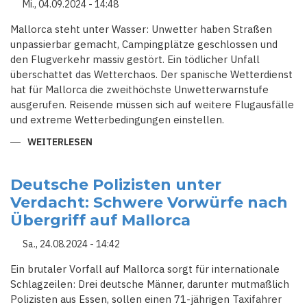
Mi., 04.09.2024 - 14:48
Mallorca steht unter Wasser: Unwetter haben Straßen
unpassierbar gemacht, Campingplätze geschlossen und
den Flugverkehr massiv gestört. Ein tödlicher Unfall
überschattet das Wetterchaos. Der spanische Wetterdienst
hat für Mallorca die zweithöchste Unwetterwarnstufe
ausgerufen. Reisende müssen sich auf weitere Flugausfälle
und extreme Wetterbedingungen einstellen.
WEITERLESEN
ÜBER
MALLORCA
IM
WETTERCHAOS:
ÜBERSCHWEMMUNGEN,
Deutsche Polizisten unter
FLUGCHAOS
Verdacht: Schwere Vorwürfe nach
UND
GESPERRTE
Übergriff auf Mallorca
CAMPINGPLÄTZE
Sa., 24.08.2024 - 14:42
Ein brutaler Vorfall auf Mallorca sorgt für internationale
Schlagzeilen: Drei deutsche Männer, darunter mutmaßlich
Polizisten aus Essen, sollen einen 71-jährigen Taxifahrer