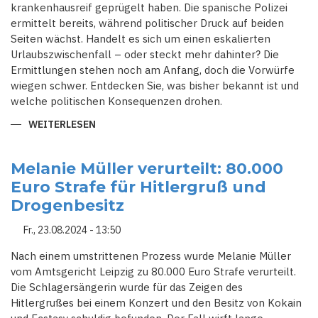
krankenhausreif geprügelt haben. Die spanische Polizei
ermittelt bereits, während politischer Druck auf beiden
Seiten wächst. Handelt es sich um einen eskalierten
Urlaubszwischenfall – oder steckt mehr dahinter? Die
Ermittlungen stehen noch am Anfang, doch die Vorwürfe
wiegen schwer. Entdecken Sie, was bisher bekannt ist und
welche politischen Konsequenzen drohen.
WEITERLESEN
ÜBER
DEUTSCHE
POLIZISTEN
UNTER
VERDACHT:
Melanie Müller verurteilt: 80.000
SCHWERE
Euro Strafe für Hitlergruß und
VORWÜRFE
NACH
Drogenbesitz
ÜBERGRIFF
AUF
MALLORCA
Fr., 23.08.2024 - 13:50
Nach einem umstrittenen Prozess wurde Melanie Müller
vom Amtsgericht Leipzig zu 80.000 Euro Strafe verurteilt.
Die Schlagersängerin wurde für das Zeigen des
Hitlergrußes bei einem Konzert und den Besitz von Kokain