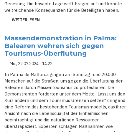
Genesung. Die brisante Lage wirft Fragen auf und könnte
weitreichende Konsequenzen für die Beteiligten haben.
WEITERLESEN
ÜBER
MALLORCA-
SKANDAL:
DEUTSCHE
BEAMTE
Massendemonstration in Palma:
IN
Balearen wehren sich gegen
BRUTALEN
ANGRIFF
Tourismus-Überflutung
AUF
TAXIFAHRER
VERWICKELT
Mo., 22.07.2024 - 14:22
In Palma de Mallorca gingen am Sonntag rund 20.000
Menschen auf die Straßen, um gegen die Überflutung der
Balearen durch Massentourismus zu protestieren. Die
Demonstranten forderten unter dem Motto „Lasst uns den
Kurs ändern und dem Tourismus Grenzen setzen“ dringend
eine Reform des bestehenden Tourismusmodells, das ihrer
Ansicht nach die Lebensqualität der Einheimischen
beeinträchtigt und die natürlichen Ressourcen
überstrapaziert. Experten schlagen Maßnahmen wie