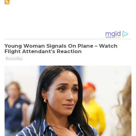
VON
MOSKAUS
GNADEN
DAS
KEINER
ANERKENNT
-
SIND
TRANSNISTRIENS
TAGE
GEZÄHLT?