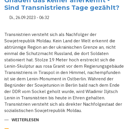
Gnaden das keiner anerkennt -
AB
Sind Transnistriens Tage gezählt?
Di., 26.09.2023 - 06:32
Transnistrien versteht sich als Nachfolger der
Sowjetrepublik Moldau. Kein Land der Welt erkennt die
abtrünnige Region an der ukrainischen Grenze an, nicht
einmal die Schutzmacht Russland, die dort Soldaten
stationiert hat. Stolze 19 Meter hoch erstreckt sich die
Lenin-Skulptur aus rosa Granit vor dem Regierungsgebäude
Transnistriens in Tiraspol in den Himmel, nachempfunden
ist sie dem Lenin-Monument in Ostberlin. Während der
Begründer der Sowjetunion in Berlin bald nach dem Ende
der DDR vom Sockel geholt wurde, wird Wladimir Iljitsch
Lenin in Transnistrien bis heute in Ehren gehalten.
Transnistrien versteht sich als direkter Nachfolgestaat der
sozialistischen Sowjetrepublik Moldau.
WEITERLESEN
ÜBER
EIN
KONSTRUKT