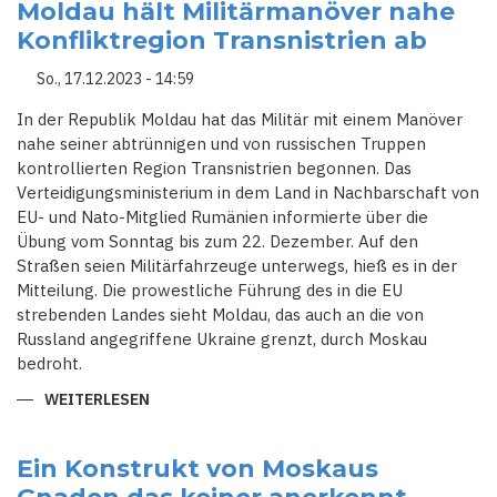
MOLDAUS
Moldau hält Militärmanöver nahe
BITTEN
Konfliktregion Transnistrien ab
RUSSLAND
UM
"SCHUTZ"
So., 17.12.2023 - 14:59
In der Republik Moldau hat das Militär mit einem Manöver
nahe seiner abtrünnigen und von russischen Truppen
kontrollierten Region Transnistrien begonnen. Das
Verteidigungsministerium in dem Land in Nachbarschaft von
EU- und Nato-Mitglied Rumänien informierte über die
Übung vom Sonntag bis zum 22. Dezember. Auf den
Straßen seien Militärfahrzeuge unterwegs, hieß es in der
Mitteilung. Die prowestliche Führung des in die EU
strebenden Landes sieht Moldau, das auch an die von
Russland angegriffene Ukraine grenzt, durch Moskau
bedroht.
WEITERLESEN
ÜBER
MOLDAU
HÄLT
MILITÄRMANÖVER
NAHE
Ein Konstrukt von Moskaus
KONFLIKTREGION
TRANSNISTRIEN