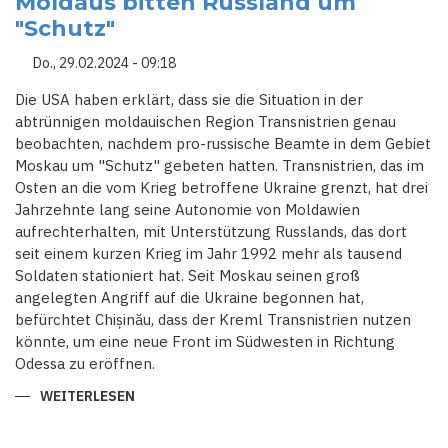
Moldaus bitten Russland um
"Schutz"
Do., 29.02.2024 - 09:18
Die USA haben erklärt, dass sie die Situation in der
abtrünnigen moldauischen Region Transnistrien genau
beobachten, nachdem pro-russische Beamte in dem Gebiet
Moskau um "Schutz" gebeten hatten. Transnistrien, das im
Osten an die vom Krieg betroffene Ukraine grenzt, hat drei
Jahrzehnte lang seine Autonomie von Moldawien
aufrechterhalten, mit Unterstützung Russlands, das dort
seit einem kurzen Krieg im Jahr 1992 mehr als tausend
Soldaten stationiert hat. Seit Moskau seinen groß
angelegten Angriff auf die Ukraine begonnen hat,
befürchtet Chișinău, dass der Kreml Transnistrien nutzen
könnte, um eine neue Front im Südwesten in Richtung
Odessa zu eröffnen.
WEITERLESEN
ÜBER
TRANSNISTRIEN:
ABTRÜNNIGE
REGION