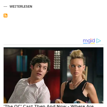
WEITERLESEN
ÜBER
SÜDTIROL:
DAS
VIELSEITIGE
PARADIES
IN
DEN
ALPEN