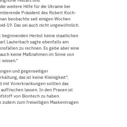
anghohe Militärs und
ie weitere Hilfe für die Ukraine bei
mtierende Präsident des Robert Koch-
, man beobachte seit einigen Wochen
id-19. Das sei auch nicht ungewöhnlich.
zt beginnenden Herbst keine staatlichen
arl Lauterbach sagte ebenfalls am
ionsfällen zu rechnen. Es gebe aber eine
n auch keine Maßnahmen im Sinne von
 wissen."
ungen und gegenseitiger
kältung, das ist keine Kleinigkeit",
d mit Vorerkrankungen sollten das
auffrischen lassen. In den Praxen ist
pfstoff von Biontech zu haben.
en zudem zum freiwilligen Maskentragen