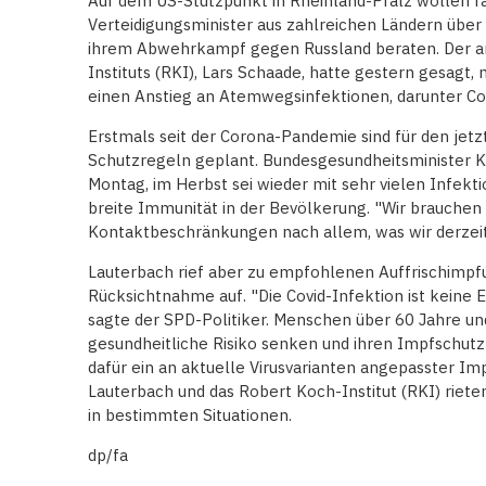
Auf dem US-Stützpunkt in Rheinland-Pfalz wollen r
Verteidigungsminister aus zahlreichen Ländern über d
ihrem Abwehrkampf gegen Russland beraten. Der a
Instituts (RKI), Lars Schaade, hatte gestern gesagt
einen Anstieg an Atemwegsinfektionen, darunter Cov
Erstmals seit der Corona-Pandemie sind für den jet
Schutzregeln geplant. Bundesgesundheitsminister K
Montag, im Herbst sei wieder mit sehr vielen Infekt
breite Immunität in der Bevölkerung. "Wir brauche
Kontaktbeschränkungen nach allem, was wir derzeit
Lauterbach rief aber zu empfohlenen Auffrischimpf
Rücksichtnahme auf. "Die Covid-Infektion ist keine Er
sagte der SPD-Politiker. Menschen über 60 Jahre un
gesundheitliche Risiko senken und ihren Impfschutz 
dafür ein an aktuelle Virusvarianten angepasster Im
Lauterbach und das Robert Koch-Institut (RKI) riet
in bestimmten Situationen.
dp/fa