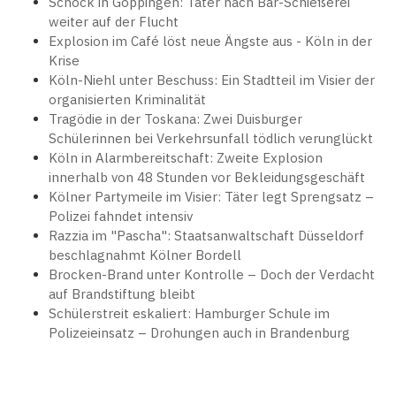
Schock in Göppingen: Täter nach Bar-Schießerei
weiter auf der Flucht
Explosion im Café löst neue Ängste aus - Köln in der
Krise
Köln-Niehl unter Beschuss: Ein Stadtteil im Visier der
organisierten Kriminalität
Tragödie in der Toskana: Zwei Duisburger
Schülerinnen bei Verkehrsunfall tödlich verunglückt
Köln in Alarmbereitschaft: Zweite Explosion
innerhalb von 48 Stunden vor Bekleidungsgeschäft
Kölner Partymeile im Visier: Täter legt Sprengsatz –
Polizei fahndet intensiv
Razzia im "Pascha": Staatsanwaltschaft Düsseldorf
beschlagnahmt Kölner Bordell
Brocken-Brand unter Kontrolle – Doch der Verdacht
auf Brandstiftung bleibt
Schülerstreit eskaliert: Hamburger Schule im
Polizeieinsatz – Drohungen auch in Brandenburg