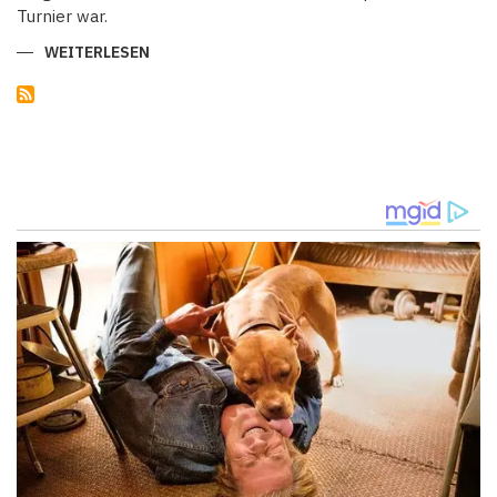
Turnier war.
WEITERLESEN
ÜBER
ELFMETERSCHIESSEN-D
RAMA: F
RANKREICH E
LIMINIERT P
ORTUGAL I
M V
IERTELFINALE