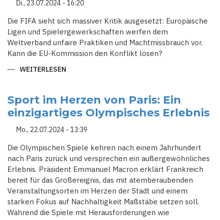
Di., 23.07.2024 - 16:20
Die FIFA sieht sich massiver Kritik ausgesetzt: Europäische
Ligen und Spielergewerkschaften werfen dem
Weltverband unfaire Praktiken und Machtmissbrauch vor.
Kann die EU-Kommission den Konflikt lösen?
WEITERLESEN
ÜBER
FIFA
UNTER
BESCHUSS:
EU-
Sport im Herzen von Paris: Ein
KOMMISSION
einzigartiges Olympisches Erlebnis
ALS
SCHIEDSRICHTER
IM
Mo., 22.07.2024 - 13:39
STREIT
UM
DEN
Die Olympischen Spiele kehren nach einem Jahrhundert
FUSSBALLKALENDER
nach Paris zurück und versprechen ein außergewöhnliches
Erlebnis. Präsident Emmanuel Macron erklärt Frankreich
bereit für das Großereignis, das mit atemberaubenden
Veranstaltungsorten im Herzen der Stadt und einem
starken Fokus auf Nachhaltigkeit Maßstäbe setzen soll.
Während die Spiele mit Herausforderungen wie