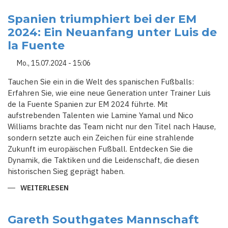
STOLZER
ABSCHIED:
SOUTHGATE
Spanien triumphiert bei der EM
VERLÄSST
2024: Ein Neuanfang unter Luis de
DAS
ENGLISCHE
la Fuente
NATIONALTEAM
Mo., 15.07.2024 - 15:06
Tauchen Sie ein in die Welt des spanischen Fußballs:
Erfahren Sie, wie eine neue Generation unter Trainer Luis
de la Fuente Spanien zur EM 2024 führte. Mit
aufstrebenden Talenten wie Lamine Yamal und Nico
Williams brachte das Team nicht nur den Titel nach Hause,
sondern setzte auch ein Zeichen für eine strahlende
Zukunft im europäischen Fußball. Entdecken Sie die
Dynamik, die Taktiken und die Leidenschaft, die diesen
historischen Sieg geprägt haben.
WEITERLESEN
ÜBER
SPANIEN
TRIUMPHIERT
BEI
DER
Gareth Southgates Mannschaft
EM