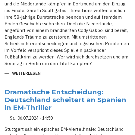
und die Niederlande kämpfen in Dortmund um den Einzug
ins Finale. Gareth Southgates Three Lions wollen endlich
ihre 58-jährige Durststrecke beenden und auf fremdem
Boden Geschichte schreiben. Doch die Niederlande,
angeführt von einem brandheißen Cody Gakpo, sind bereit,
Englands Träume zu zerstören. Mit umstrittenen
Schiedsrichterentscheidungen und logistischen Problemen
im Vorfeld verspricht dieses Spiel ein packender
Fußballkrimi zu werden. Wer wird sich durchsetzen und am
Sonntag in Berlin um den Titel kämpfen?
WEITERLESEN
ÜBER
DUELL
DER
GIGANTEN:
ENGLAND
Dramatische Entscheidung:
TRIFFT
Deutschland scheitert an Spanien
AUF
FORMSTARKE
in EM-Thriller
NIEDERLANDE
Sa., 06.07.2024 - 14:50
Stuttgart sah ein episches EM-Viertelfinale: Deutschland