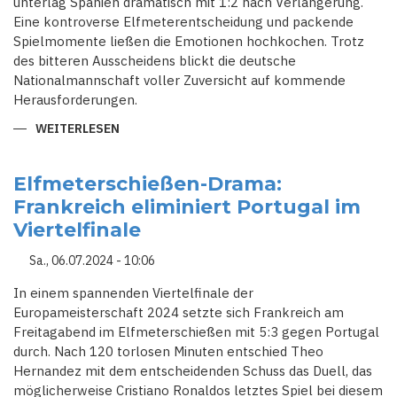
unterlag Spanien dramatisch mit 1:2 nach Verlängerung.
Eine kontroverse Elfmeterentscheidung und packende
Spielmomente ließen die Emotionen hochkochen. Trotz
des bitteren Ausscheidens blickt die deutsche
Nationalmannschaft voller Zuversicht auf kommende
Herausforderungen.
WEITERLESEN
ÜBER
DRAMATISCHE
ENTSCHEIDUNG:
DEUTSCHLAND
SCHEITERT
Elfmeterschießen-Drama:
AN
Frankreich eliminiert Portugal im
SPANIEN
IN
Viertelfinale
EM-
THRILLER
Sa., 06.07.2024 - 10:06
In einem spannenden Viertelfinale der
Europameisterschaft 2024 setzte sich Frankreich am
Freitagabend im Elfmeterschießen mit 5:3 gegen Portugal
durch. Nach 120 torlosen Minuten entschied Theo
Hernandez mit dem entscheidenden Schuss das Duell, das
möglicherweise Cristiano Ronaldos letztes Spiel bei diesem