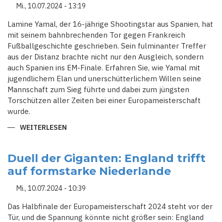
TITEL
Mi., 10.07.2024 - 13:19
SEIT
1966
Lamine Yamal, der 16-jährige Shootingstar aus Spanien, hat
mit seinem bahnbrechenden Tor gegen Frankreich
Fußballgeschichte geschrieben. Sein fulminanter Treffer
aus der Distanz brachte nicht nur den Ausgleich, sondern
auch Spanien ins EM-Finale. Erfahren Sie, wie Yamal mit
jugendlichem Elan und unerschütterlichem Willen seine
Mannschaft zum Sieg führte und dabei zum jüngsten
Torschützen aller Zeiten bei einer Europameisterschaft
wurde.
WEITERLESEN
ÜBER
YAMAL
MACHT
GESCHICHTE:
SPANIEN
Duell der Giganten: England trifft
ZIEHT
auf formstarke Niederlande
INS
EM-
FINALE
Mi., 10.07.2024 - 10:39
EIN
Das Halbfinale der Europameisterschaft 2024 steht vor der
Tür, und die Spannung könnte nicht größer sein: England