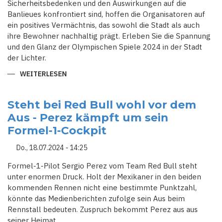
Sicherheitsbedenken und den Auswirkungen auf die
Banlieues konfrontiert sind, hoffen die Organisatoren auf
ein positives Vermächtnis, das sowohl die Stadt als auch
ihre Bewohner nachhaltig prägt. Erleben Sie die Spannung
und den Glanz der Olympischen Spiele 2024 in der Stadt
der Lichter.
WEITERLESEN
ÜBER
SPORT
IM
HERZEN
VON
Steht bei Red Bull wohl vor dem
PARIS:
Aus - Perez kämpft um sein
EIN
EINZIGARTIGES
Formel-1-Cockpit
OLYMPISCHES
ERLEBNIS
Do., 18.07.2024 - 14:25
Formel-1-Pilot Sergio Perez vom Team Red Bull steht
unter enormen Druck. Holt der Mexikaner in den beiden
kommenden Rennen nicht eine bestimmte Punktzahl,
könnte das Medienberichten zufolge sein Aus beim
Rennstall bedeuten. Zuspruch bekommt Perez aus aus
seiner Heimat.