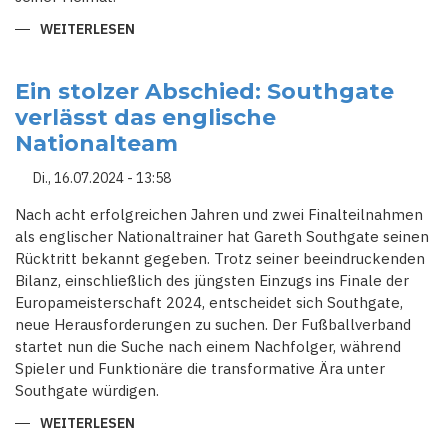
WEITERLESEN
ÜBER
STEHT
BEI
RED
BULL
Ein stolzer Abschied: Southgate
WOHL
verlässt das englische
VOR
DEM
Nationalteam
AUS
-
PEREZ
Di., 16.07.2024 - 13:58
KÄMPFT
UM
SEIN
Nach acht erfolgreichen Jahren und zwei Finalteilnahmen
FORMEL-
als englischer Nationaltrainer hat Gareth Southgate seinen
1-
COCKPIT
Rücktritt bekannt gegeben. Trotz seiner beeindruckenden
Bilanz, einschließlich des jüngsten Einzugs ins Finale der
Europameisterschaft 2024, entscheidet sich Southgate,
neue Herausforderungen zu suchen. Der Fußballverband
startet nun die Suche nach einem Nachfolger, während
Spieler und Funktionäre die transformative Ära unter
Southgate würdigen.
WEITERLESEN
ÜBER
EIN