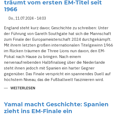
träumt vom ersten EM-Titel seit
2024:
EIN
1966
NEUANFANG
UNTER
LUIS
Do., 11.07.2024 - 14:03
DE
LA
FUENTE
England steht kurz davor, Geschichte zu schreiben: Unter
der Führung von Gareth Southgate hat sich die Mannschaft
zum Finale der Europameisterschaft 2024 durchgekämpft.
Mit ihrem letzten großen internationalen Titelgewinn 1966
im Rücken träumen die Three Lions nun davon, den EM-
Pokal nach Hause zu bringen. Nach einem
nervenaufreibenden Halbfinalsieg über die Niederlande
steht ihnen jedoch mit Spanien ein harter Gegner
gegenüber. Das Finale verspricht ein spannendes Duell auf
höchstem Niveau, das die Fußballwelt faszinieren wird.
WEITERLESEN
ÜBER
GARETH
SOUTHGATES
MANNSCHAFT
TRÄUMT
Yamal macht Geschichte: Spanien
VOM
zieht ins EM-Finale ein
ERSTEN
EM-