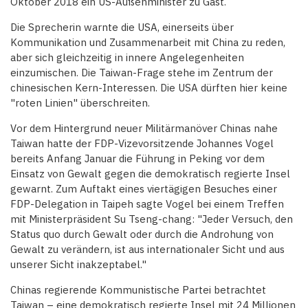
Oktober 2018 ein US-Außenminister zu Gast.
Die Sprecherin warnte die USA, einerseits über
Kommunikation und Zusammenarbeit mit China zu reden,
aber sich gleichzeitig in innere Angelegenheiten
einzumischen. Die Taiwan-Frage stehe im Zentrum der
chinesischen Kern-Interessen. Die USA dürften hier keine
"roten Linien" überschreiten.
Vor dem Hintergrund neuer Militärmanöver Chinas nahe
Taiwan hatte der FDP-Vizevorsitzende Johannes Vogel
bereits Anfang Januar die Führung in Peking vor dem
Einsatz von Gewalt gegen die demokratisch regierte Insel
gewarnt. Zum Auftakt eines viertägigen Besuches einer
FDP-Delegation in Taipeh sagte Vogel bei einem Treffen
mit Ministerpräsident Su Tseng-chang: "Jeder Versuch, den
Status quo durch Gewalt oder durch die Androhung von
Gewalt zu verändern, ist aus internationaler Sicht und aus
unserer Sicht inakzeptabel."
Chinas regierende Kommunistische Partei betrachtet
Taiwan – eine demokratisch regierte Insel mit 24 Millionen