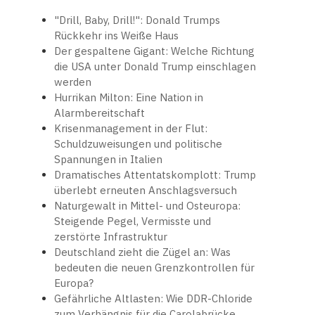
"Drill, Baby, Drill!": Donald Trumps
Rückkehr ins Weiße Haus
Der gespaltene Gigant: Welche Richtung
die USA unter Donald Trump einschlagen
werden
Hurrikan Milton: Eine Nation in
Alarmbereitschaft
Krisenmanagement in der Flut:
Schuldzuweisungen und politische
Spannungen in Italien
Dramatisches Attentatskomplott: Trump
überlebt erneuten Anschlagsversuch
Naturgewalt in Mittel- und Osteuropa:
Steigende Pegel, Vermisste und
zerstörte Infrastruktur
Deutschland zieht die Zügel an: Was
bedeuten die neuen Grenzkontrollen für
Europa?
Gefährliche Altlasten: Wie DDR-Chloride
zum Verhängnis für die Carolabrücke