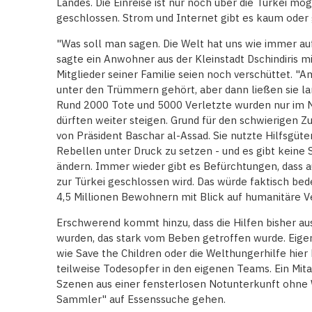
Landes. Die Einreise ist nur noch über die Türkei m
geschlossen. Strom und Internet gibt es kaum oder g
"Was soll man sagen. Die Welt hat uns wie immer au
sagte ein Anwohner aus der Kleinstadt Dschindiris m
Mitglieder seiner Familie seien noch verschüttet. "
unter den Trümmern gehört, aber dann ließen sie lan
Rund 2000 Tote und 5000 Verletzte wurden nur im 
dürften weiter steigen. Grund für den schwierigen Z
von Präsident Baschar al-Assad. Sie nutzte Hilfsgüte
Rebellen unter Druck zu setzen - und es gibt keine 
ändern. Immer wieder gibt es Befürchtungen, dass
zur Türkei geschlossen wird. Das würde faktisch b
4,5 Millionen Bewohnern mit Blick auf humanitäre 
Erschwerend kommt hinzu, dass die Hilfen bisher aus
wurden, das stark vom Beben getroffen wurde. Eige
wie Save the Children oder die Welthungerhilfe hier
teilweise Todesopfer in den eigenen Teams. Ein Mit
Szenen aus einer fensterlosen Notunterkunft ohne 
Sammler" auf Essenssuche gehen.