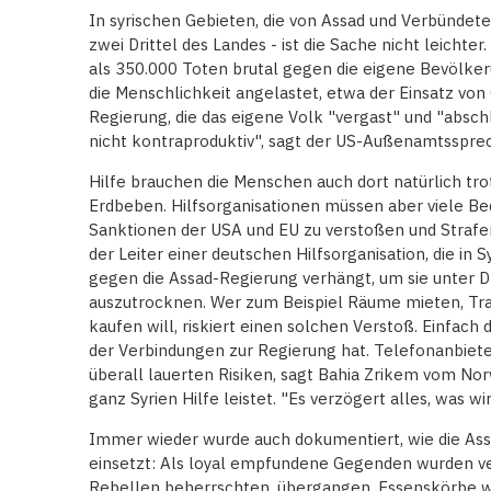
In syrischen Gebieten, die von Assad und Verbündete
zwei Drittel des Landes - ist die Sache nicht leichte
als 350.000 Toten brutal gegen die eigene Bevölke
die Menschlichkeit angelastet, etwa der Einsatz vo
Regierung, die das eigene Volk "vergast" und "absch
nicht kontraproduktiv", sagt der US-Außenamtssprec
Hilfe brauchen die Menschen auch dort natürlich tr
Erdbeben. Hilfsorganisationen müssen aber viele Be
Sanktionen der USA und EU zu verstoßen und Strafen z
der Leiter einer deutschen Hilfsorganisation, die in 
gegen die Assad-Regierung verhängt, um sie unter D
auszutrocknen. Wer zum Beispiel Räume mieten, Tra
kaufen will, riskiert einen solchen Verstoß. Einfach d
der Verbindungen zur Regierung hat. Telefonanbieter
überall lauerten Risiken, sagt Bahia Zrikem vom Nor
ganz Syrien Hilfe leistet. "Es verzögert alles, was wir 
Immer wieder wurde auch dokumentiert, wie die Ass
einsetzt: Als loyal empfundene Gegenden wurden ver
Rebellen beherrschten, übergangen. Essenskörbe wür