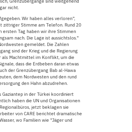
öglich, Grenzübergänge sind weitgehend
ar nicht.
fgegeben. Wir haben alles verloren",
it zittriger Stimme am Telefon. Rund 20
Am ersten Tag haben wir ihre Stimmen
gsam nach. Die Lage ist aussichtslos."
Nordwesten gemeldet. Die Zahlen
ugang sind der Krieg und die Regierung
r als Machtmittel im Konflikt, um die
Signale, dass die Erdbeben daran etwas
 auch der Grenzübergang Bab al-Hawa
edeuten, dem Nordwesten und den rund
Versorgung den Hahn abzudrehen.
 Gaziantep in der Türkei koordiniert
ntlich haben die UN und Organisationen
 Regionalbüros, jetzt beklagen sie
arbeiter von CARE berichtet dramatische
Wasser, wo Familien wie "Jäger und