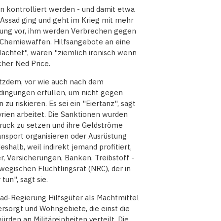
n kontrolliert werden - und damit etwa
r. Assad ging und geht im Krieg mit mehr
rung vor, ihm werden Verbrechen gegen
n Chemiewaffen. Hilfsangebote an eine
lachtet", wären "ziemlich ironisch wenn
her Ned Price.
otzdem, vor wie auch nach dem
dingungen erfüllen, um nicht gegen
u riskieren. Es sei ein "Eiertanz", sagt
Syrien arbeitet. Die Sanktionen wurden
ruck zu setzen und ihre Geldströme
nsport organisieren oder Ausrüstung
eshalb, weil indirekt jemand profitiert,
, Versicherungen, Banken, Treibstoff -
wegischen Flüchtlingsrat (NRC), der in
tun", sagt sie.
ad-Regierung Hilfsgüter als Machtmittel
sorgt und Wohngebiete, die einst die
den an Militäreinheiten verteilt. Die