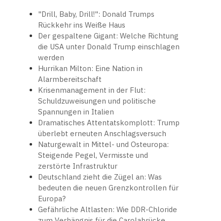
"Drill, Baby, Drill!": Donald Trumps
Rückkehr ins Weiße Haus
Der gespaltene Gigant: Welche Richtung
die USA unter Donald Trump einschlagen
werden
Hurrikan Milton: Eine Nation in
Alarmbereitschaft
Krisenmanagement in der Flut:
Schuldzuweisungen und politische
Spannungen in Italien
Dramatisches Attentatskomplott: Trump
überlebt erneuten Anschlagsversuch
Naturgewalt in Mittel- und Osteuropa:
Steigende Pegel, Vermisste und
zerstörte Infrastruktur
Deutschland zieht die Zügel an: Was
bedeuten die neuen Grenzkontrollen für
Europa?
Gefährliche Altlasten: Wie DDR-Chloride
zum Verhängnis für die Carolabrücke