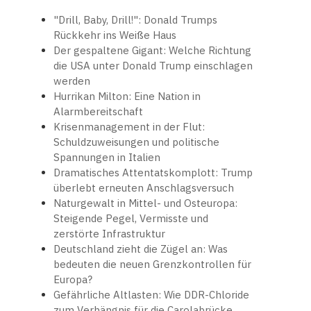
"Drill, Baby, Drill!": Donald Trumps
Rückkehr ins Weiße Haus
Der gespaltene Gigant: Welche Richtung
die USA unter Donald Trump einschlagen
werden
Hurrikan Milton: Eine Nation in
Alarmbereitschaft
Krisenmanagement in der Flut:
Schuldzuweisungen und politische
Spannungen in Italien
Dramatisches Attentatskomplott: Trump
überlebt erneuten Anschlagsversuch
Naturgewalt in Mittel- und Osteuropa:
Steigende Pegel, Vermisste und
zerstörte Infrastruktur
Deutschland zieht die Zügel an: Was
bedeuten die neuen Grenzkontrollen für
Europa?
Gefährliche Altlasten: Wie DDR-Chloride
zum Verhängnis für die Carolabrücke