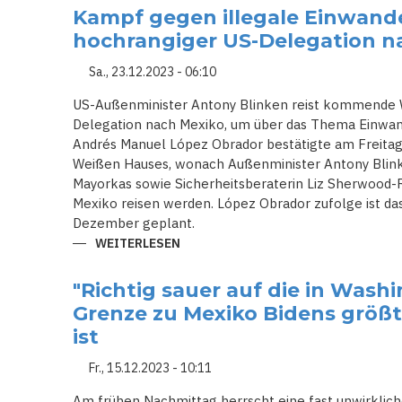
US-
Kampf gegen illegale Einwande
GRENZE:
BIDEN
hochrangiger US-Delegation n
UND
TRUMP
MACHEN
Sa., 23.12.2023 - 06:10
WAHLKAMPF
ZU
US-Außenminister Antony Blinken reist kommende 
MIGRATION
Delegation nach Mexiko, um über das Thema Einwan
Andrés Manuel López Obrador bestätigte am Freita
Weißen Hauses, wonach Außenminister Antony Blink
Mayorkas sowie Sicherheitsberaterin Liz Sherwood-
Mexiko reisen werden. López Obrador zufolge ist das
Dezember geplant.
WEITERLESEN
ÜBER
KAMPF
GEGEN
ILLEGALE
"Richtig sauer auf die in Wash
EINWANDERUNG:
BLINKEN
Grenze zu Mexiko Bidens größ
REIST
MIT
ist
HOCHRANGIGER
US-
Fr., 15.12.2023 - 10:11
DELEGATION
NACH
MEXIKO
Am frühen Nachmittag herrscht eine fast unwirklich