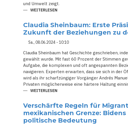
und Umwelt zeigt.
WEITERLESEN
ÜBER
EXTREME
HITZE:
DIE
Claudia Sheinbaum: Erste Präs
UNSICHTBARE
GEFAHR
Zukunft der Beziehungen zu 
DES
KLIMAWANDELS
Sa., 08.06.2024 - 10:10
Claudia Sheinbaum hat Geschichte geschrieben, inde
gewählt wurde. Mit fast 60 Prozent der Stimmen gew
Aufgabe, die komplexen und oft angespannten Bezi
navigieren. Experten erwarten, dass sie sich in der Ö
wird als ihr scharfzüngiger Vorgänger Andrés Manue
Privaten möglicherweise eine härtere Haltung einn
WEITERLESEN
ÜBER
CLAUDIA
SHEINBAUM:
ERSTE
Verschärfte Regeln für Migran
PRÄSIDENTIN
MEXIKOS
mexikanischen Grenze: Biden
UND
DIE
politische Bedeutung
ZUKUNFT
DER