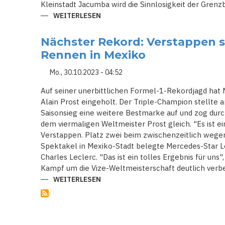
Kleinstadt Jacumba wird die Sinnlosigkeit der Grenz
WEITERLESEN
ÜBER
DIE
KRISE
DER
Nächster Rekord: Verstappen si
USA
AN
Rennen in Mexiko
DER
GRENZE
ZU
Mo., 30.10.2023 - 04:52
MEXIKO
IST
Auf seiner unerbittlichen Formel-1-Rekordjagd hat 
IN
DER
Alain Prost eingeholt. Der Triple-Champion stellte
UKRAINE
Saisonsieg eine weitere Bestmarke auf und zog durc
SPÜRBAR
dem viermaligen Weltmeister Prost gleich. "Es ist ei
Verstappen. Platz zwei beim zwischenzeitlich wege
Spektakel in Mexiko-Stadt belegte Mercedes-Star Le
Charles Leclerc. "Das ist ein tolles Ergebnis für uns
Kampf um die Vize-Weltmeisterschaft deutlich verbe
WEITERLESEN
ÜBER
NÄCHSTER
REKORD:
VERSTAPPEN
SIEGT
BEI
FORMEL-