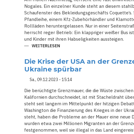
Nogales. Ein einzelner Kunde steht an diesem stahl
Schaufenster des Bekleidungsgeschäfts Coquette’s. 
Pfandleihe, einem Kfz-Zubehörhändler und Klamotte
Rollläden heruntergelassen. Nur in einer Seitenstr
herrscht reger Betrieb: Ein klappriger weißer Bus i
und Kinder mit ihren Habseligkeiten aussteigen.
WEITERLESEN
ÜBER
"RICHTIG
SAUER
AUF
Die Krise der USA an der Grenze
DIE
IN
Ukraine spürbar
WASHINGTON":
WARUM
DIE
Sa., 09.12.2023 - 15:14
GRENZE
ZU
Die berüchtigte Grenzmauer, die die Wüste zwische
MEXIKO
BIDENS
Kalifornien durchschneidet, ist mit Stacheldraht ü
GRÖSSTES P
steht seit langem im Mittelpunkt der hitzigen Debatt
ROBLEM I
M W
Washington die Finanzierung des Krieges in der Ukra
AHLJAHR I
steht, haben die Probleme an der Mauer eine neue Dr
ST
wurden etwa zwei Millionen Migranten an der Gren
festgenommen, weil sie illegal in das Land eingerei