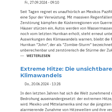
VOR
Fr., 27.09.2024 - 09:10
DER
STÄRKE
Seit Tagen regnet es unaufhörlich an Mexikos Pazifi
DES
STURMS
eine Spur der Verwüstung. Mit massiven Regenfällen
Zerstörung kämpfen die Küstenregionen von Guerre
Häuser stürzen ein, Autos werden von Wassermassen 
noch vom letzten Hurrikan erholt, steht erneut unt
Auswirkungen des Klimawandels warnen, bleibt die R
Hurrikan "John", der als "Zombie-Sturm" bezeichnet w
unberechenbar und zerstörerisch die Stürme der Zuk
WEITERLESEN
ÜBER
TÖDLICHE
FLUTEN
UND
Extreme Hitze: Die unsichtbar
ERDRUTSCHE:
HURRIKAN
Klimawandels
JOHN
VERWÜSTET
DEN
Do., 20.06.2024 - 13:28
SÜDEN
MEXIKOS
In den letzten Jahren hat sich die Welt zunehmend m
Bedrohung auseinandergesetzt: der extremen Hitze,
wird. Mexiko und Mittelamerika sind nur die jüngsten 
alarmierende Zunahme von Hitzewellen und ihre v