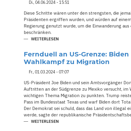
Di., 04.06.2024 - 15:51
BEZIEHUNGEN
ZU
DEN
Diese Schritte wären unter den strengsten, die jem
USA
Präsidenten ergriffen wurden, und würden auf einem
Regierung genutzt wurde, um die Einwanderung aus 
beschränken.
WEITERLESEN
ÜBER
VERSCHÄRFTE
REGELN
FÜR
Fernduell an US-Grenze: Bide
MIGRANTEN
AN
Wahlkampf zu Migration
DER
US-
MEXIKANISCHEN
Fr., 01.03.2024 - 07:07
GRENZE:
BIDENS
US-Präsident Joe Biden und sein Amtsvorgänger Do
MASSNAHMEN U
ND I
Auftritten an der Südgrenze zu Mexiko versucht, im
HRE P
wichtigen Thema Migration zu punkten. Trump reist
OLITISCHE B
EDEUTUNG
Pass im Bundesstaat Texas und warf Biden dort Totalv
Der Demokrat sei schuld, dass das Land von illegal
werde, sagte der republikanische Präsidentschaftsb
WEITERLESEN
ÜBER
FERNDUELL
AN