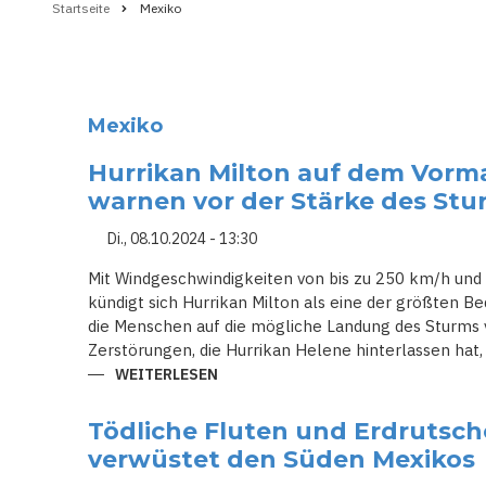
Startseite
Mexiko
Pfadnavigation
Mexiko
Hurrikan Milton auf dem Vorma
warnen vor der Stärke des Stu
Di., 08.10.2024 - 13:30
Mit Windgeschwindigkeiten von bis zu 250 km/h und 
kündigt sich Hurrikan Milton als eine der größten B
die Menschen auf die mögliche Landung des Sturms v
Zerstörungen, die Hurrikan Helene hinterlassen hat,
WEITERLESEN
ÜBER
HURRIKAN
MILTON
AUF
Tödliche Fluten und Erdrutsch
DEM
VORMARSCH:
verwüstet den Süden Mexikos
WISSENSCHAFTLER
WARNEN