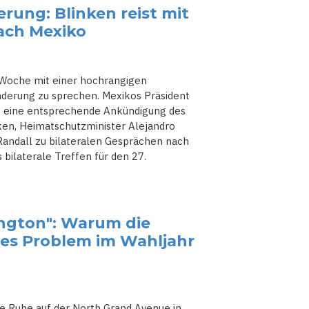
rung: Blinken reist mit
ach Mexiko
Woche mit einer hochrangigen
derung zu sprechen. Mexikos Präsident
g eine entsprechende Ankündigung des
en, Heimatschutzminister Alejandro
Randall zu bilateralen Gesprächen nach
 bilaterale Treffen für den 27.
ington": Warum die
tes Problem im Wahljahr
e Ruhe auf der North Grand Avenue in