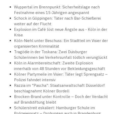
Wuppertal im Brennpunkt: Sicherheitslage nach
Festnahme eines 15-Jährigen angespannt
Schock in Göppingen: Täter nach Bar-Schießerei
weiter auf der Flucht
Explosion im Café löst neue Ängste aus - Köln in der
Krise
Köln-Niehl unter Beschuss: Ein Stadtteil im Visier der
organisierten Kriminalität
Tragödie in der Toskana: Zwei Duisburger
Schülerinnen bei Verkehrsunfall tödlich verunglückt
Köln in Alarmbereitschaft: Zweite Explosion
innerhalb von 48 Stunden vor Bekleidungsgeschäft
Kölner Partymeile im Visier: Täter legt Sprengsatz –
Polizei fahndet intensiv
Razzia im "Pascha": Staatsanwaltschaft Düsseldorf
beschlagnahmt Kölner Bordell
Brocken-Brand unter Kontrolle – Doch der Verdacht
auf Brandstiftung bleibt
Schülerstreit eskaliert: Hamburger Schule im
Polizeieinsatz – Drohungen auch in Brandenburg