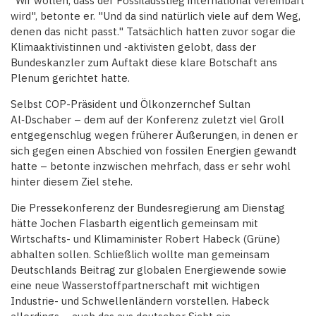
"Wir wollen, dass der Fossilausstieg international vereinbart
wird", betonte er. "Und da sind natürlich viele auf dem Weg,
denen das nicht passt." Tatsächlich hatten zuvor sogar die
Klimaaktivistinnen und ‑aktivisten gelobt, dass der
Bundeskanzler zum Auftakt diese klare Botschaft ans
Plenum gerichtet hatte.
Selbst COP-Präsident und Ölkonzernchef Sultan
Al‑Dschaber – dem auf der Konferenz zuletzt viel Groll
entgegenschlug wegen früherer Äußerungen, in denen er
sich gegen einen Abschied von fossilen Energien gewandt
hatte – betonte inzwischen mehrfach, dass er sehr wohl
hinter diesem Ziel stehe.
Die Pressekonferenz der Bundesregierung am Dienstag
hätte Jochen Flasbarth eigentlich gemeinsam mit
Wirtschafts- und Klimaminister Robert Habeck (Grüne)
abhalten sollen. Schließlich wollte man gemeinsam
Deutschlands Beitrag zur globalen Energiewende sowie
eine neue Wasserstoffpartnerschaft mit wichtigen
Industrie- und Schwellenländern vorstellen. Habeck