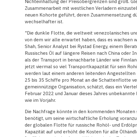
Nichteinhaltung der Preisobergrenzen sind groß. Glei
Zusammenarbeit mit westlichen Verladern einzustell
neuen Kohorte geführt, deren Zusammensetzung düs
wechselhafter ist.
"Die dunkle Flotte, die weltweit venezolanisches und 
von dem wir alle erwartet haben, dass es wachsen wir
Shah, Senior Analyst bei Rystad Energy, einem Bera
Russisches Öl auf längere Reisen nach China oder Ind
als der Transport in benachbarte Länder wie Finnlan
jetzt viermal so viel Transportkapazität für sein Roh
werden laut einem anderen leitenden Angestellten
25 bis 35 Schiffe pro Monat an die Schattenflotte ve
gemeinnützige Organisation, schätzt, dass ein Viert
Februar 2022 und Januar dieses Jahres unbekannte K
wie im Vorjahr.
Die Nachfrage könnte in den kommenden Monaten s
benötigt, um seine wirtschaftliche Erholung voranz
der globalen Flotte für russische Rohöl- und Erdölpr
Kapazität auf und erhöht die Kosten für alle Ölhänd