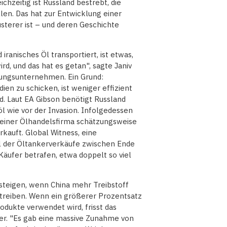
chzeitig ist Russland bestrebt, die
en. Das hat zur Entwicklung einer
terer ist – und deren Geschichte
iranisches Öl transportiert, ist etwas,
d, und das hat es getan", sagte Janiv
tungsunternehmen. Ein Grund:
ien zu schicken, ist weniger effizient
d. Laut EA Gibson benötigt Russland
öl wie vor der Invasion. Infolgedessen
 einer Ölhandelsfirma schätzungsweise
rkauft. Global Witness, eine
el der Öltankerverkäufe zwischen Ende
äufer betrafen, etwa doppelt so viel
teigen, wenn China mehr Treibstoff
utreiben. Wenn ein größerer Prozentsatz
odukte verwendet wird, frisst das
ler. "Es gab eine massive Zunahme von