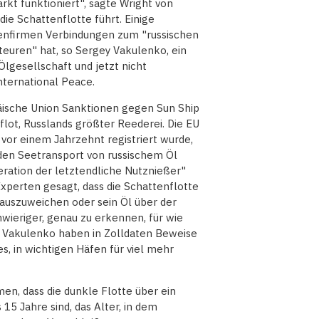
rkt funktioniert", sagte Wright von
die Schattenflotte führt. Einige
stenfirmen Verbindungen zum "russischen
euren" hat, so Sergey Vakulenko, ein
Ölgesellschaft und jetzt nicht
ternational Peace.
sche Union Sanktionen gegen Sun Ship
ot, Russlands größter Reederei. Die EU
 vor einem Jahrzehnt registriert wurde,
 den Seetransport von russischem Öl
eration der letztendliche Nutznießer"
Experten gesagt, dass die Schattenflotte
 auszuweichen oder sein Öl über der
wieriger, genau zu erkennen, für wie
e Vakulenko haben in Zolldaten Beweise
s, in wichtigen Häfen für viel mehr
en, dass die dunkle Flotte über ein
 15 Jahre sind, das Alter, in dem