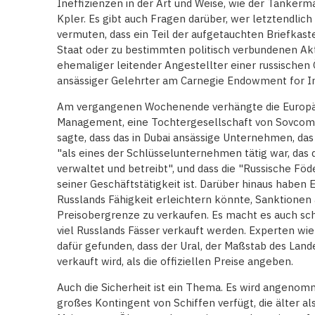
Ineffizienzen in der Art und Weise, wie der Tankerma
Kpler. Es gibt auch Fragen darüber, wer letztendlich 
vermuten, dass ein Teil der aufgetauchten Briefka
Staat oder zu bestimmten politisch verbundenen Akt
ehemaliger leitender Angestellter einer russischen 
ansässiger Gelehrter am Carnegie Endowment for In
Am vergangenen Wochenende verhängte die Europäi
Management, eine Tochtergesellschaft von Sovcomfl
sagte, dass das in Dubai ansässige Unternehmen, das
"als eines der Schlüsselunternehmen tätig war, das
verwaltet und betreibt", und dass die "Russische Föd
seiner Geschäftstätigkeit ist. Darüber hinaus haben 
Russlands Fähigkeit erleichtern könnte, Sanktionen
Preisobergrenze zu verkaufen. Es macht es auch sch
viel Russlands Fässer verkauft werden. Experten wi
dafür gefunden, dass der Ural, der Maßstab des Lande
verkauft wird, als die offiziellen Preise angeben.
Auch die Sicherheit ist ein Thema. Es wird angenomm
großes Kontingent von Schiffen verfügt, die älter als