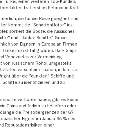
ie Türkei, einen weiteren Top-Kunden,
lprodukten trat erst im Februar in Kraft.
erlich, die für die Reise geeignet sind.
 Hier kommt die "Schattenflotte" ins
er, sortiert die Boote, die russisches
iffe" und "dunkle Schiffe". Graue
chlich von Eignern in Europa an Firmen
m Tankermarkt tätig waren. Dark Ships
nd Venezuelas zur Vermeidung
ort von russischem Rohöl umgestellt
ktivitäten verschleiert haben, indem sie
right über die "dunklen" Schiffe und
, Schiffe zu identifizieren und zu
importe verboten haben, gibt es keine
wie China und Indien zu beliefern oder
solange die Preisobergrenzen der G7
ropäischer Eigner im Januar 36 % des
nd Reputationsrisiken einer