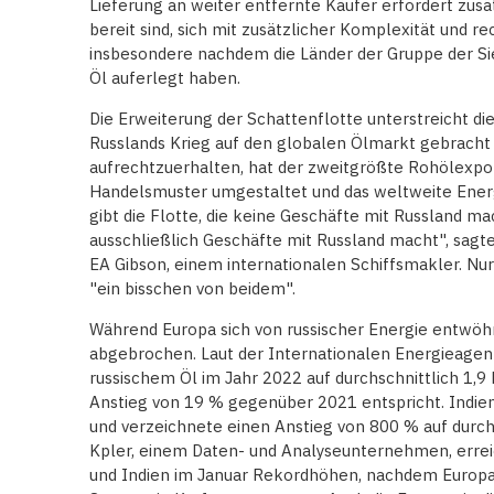
Lieferung an weiter entfernte Käufer erfordert zusät
bereit sind, sich mit zusätzlicher Komplexität und r
insbesondere nachdem die Länder der Gruppe der Si
Öl auferlegt haben.
Die Erweiterung der Schattenflotte unterstreicht d
Russlands Krieg auf den globalen Ölmarkt gebracht 
aufrechtzuerhalten, hat der zweitgrößte Rohölexpo
Handelsmuster umgestaltet und das weltweite Energ
gibt die Flotte, die keine Geschäfte mit Russland mach
ausschließlich Geschäfte mit Russland macht", sagt
EA Gibson, einem internationalen Schiffsmakler. Nur
"ein bisschen von beidem".
Während Europa sich von russischer Energie entwöhn
abgebrochen. Laut der Internationalen Energieagent
russischem Öl im Jahr 2022 auf durchschnittlich 1,9
Anstieg von 19 % gegenüber 2021 entspricht. Indien
und verzeichnete einen Anstieg von 800 % auf durchs
Kpler, einem Daten- und Analyseunternehmen, errei
und Indien im Januar Rekordhöhen, nachdem Europa