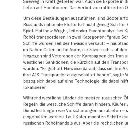
Seeweg in Kraft getreten war. Auch die Exporte in d
liefen auf Hochtouren. Das Verbot von raffinierten Ö
Um diese Bestellungen auszuführen, sind Boote erford
Russlands nationale Flotte hat nicht genug Schiffe.
Spiel. Matthew Wright, leitender Frachtanalyst bei Kpl
Rohöl transportieren, in zwei Kategorien: "graue Sch
Schiffe wurden seit der Invasion verkauft – hauptsä
im Nahen Osten und in Asien, die zuvor nicht auf de
hingegen sind Veteranen der Kampagnen des Iran u
westlicher Sanktionen, die kürzlich auf den Transp
wurden. "Es gibt oft Hinweise darauf, dass sie ihre A
ihre AIS-Transponder ausgeschaltet haben", sagte W
bezog sich dabei auf eine Technologie, die dabei hilft
lokalisieren.
Während westliche Länder die meisten russischen Öl
Regeln, die westliche Schiffe daran hindern, Käufer 
Dienstleistungen wie Versicherungen anzubieten – 
eingehalten werden. Laut Kpler machten Schiffe eu
russischen Rohölhandels aus. Aber die rechtlichen u