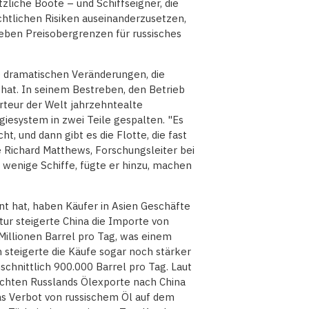
zliche Boote – und Schiffseigner, die
echtlichen Risiken auseinanderzusetzen,
eben Preisobergrenzen für russisches
ie dramatischen Veränderungen, die
hat. In seinem Bestreben, den Betrieb
rteur der Welt jahrzehntealte
iesystem in zwei Teile gespalten. "Es
t, und dann gibt es die Flotte, die fast
e Richard Matthews, Forschungsleiter bei
 wenige Schiffe, fügte er hinzu, machen
t hat, haben Käufer in Asien Geschäfte
ur steigerte China die Importe von
 Millionen Barrel pro Tag, was einem
 steigerte die Käufe sogar noch stärker
chnittlich 900.000 Barrel pro Tag. Laut
chten Russlands Ölexporte nach China
s Verbot von russischem Öl auf dem