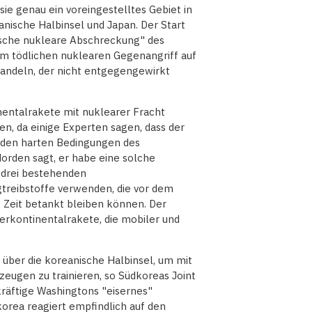
ie genau ein voreingestelltes Gebiet in
nische Halbinsel und Japan. Der Start
sche nukleare Abschreckung" des
m tödlichen nuklearen Gegenangriff auf
wandeln, der nicht entgegengewirkt
nentalrakete mit nuklearer Fracht
en, da einige Experten sagen, dass der
 den harten Bedingungen des
Norden sagt, er habe eine solche
 drei bestehenden
gtreibstoffe verwenden, die vor dem
e Zeit betankt bleiben können. Der
erkontinentalrakete, die mobiler und
ber die koreanische Halbinsel, um mit
ugen zu trainieren, so Südkoreas Joint
ekräftige Washingtons "eisernes"
rea reagiert empfindlich auf den