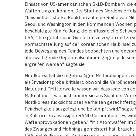
Einsatz von US-amerikanischen B-1B-Bombern, die 
Waffen tragen können. Der Start des Nordens erfol
"beispiellos" starke Reaktion auf eine Reihe von Mi
Seoul und Washington in den kommenden Wochen pl
beschuldigte Kim Yo Jong, die einflussreiche Schwe
USA, "ihre gefährliche Gier offen zu zeigen und zu v
Vormachtstellung auf der koreanischen Halbinsel zu
jede Bewegung des Feindes beobachten und entspr
überwältigende Gegenmaßnahmen gegen jede seine
ergreifen werden", sagte sie.
Nordkorea hat die regelmäßigen Militärübungen zw
als Invasionsprobe kritisiert, obwohl die Verbündet
Natur sind. "Mittlerweile wissen wir, dass jede von 
Maßnahme – wie auch immer sie aus Sicht der Vert
Nordkoreas rücksichtsloses Verhalten gerechtfertigt
Feindseligkeit ausgelegt und bekämpft wird." sagte S
in Kalifornien ansässigen RAND Corporation. "Es wir
Waffenprovokationen geben." "Mit Atomwaffen im S
des Zwanges und Mobbings gemeistert hat, braucht K
USA und Südkorea als Aggressoren zu sehen, erlaub