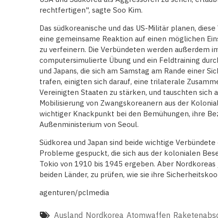
rechtfertigen", sagte Soo Kim.
Das südkoreanische und das US-Militär planen, dies
eine gemeinsame Reaktion auf einen möglichen Ei
zu verfeinern. Die Verbündeten werden außerdem i
computersimulierte Übung und ein Feldtraining dur
und Japans, die sich am Samstag am Rande einer Si
trafen, einigten sich darauf, eine trilaterale Zusam
Vereinigten Staaten zu stärken, und tauschten sich a
Mobilisierung von Zwangskoreanern aus der Kolonialz
wichtiger Knackpunkt bei den Bemühungen, ihre Bez
Außenministerium von Seoul.
Südkorea und Japan sind beide wichtige Verbündete 
Probleme gespuckt, die sich aus der kolonialen Bes
Tokio von 1910 bis 1945 ergeben. Aber Nordkoreas 
beiden Länder, zu prüfen, wie sie ihre Sicherheitsk
agenturen/pclmedia
Ausland
Nordkorea
Atomwaffen
Raketenabs