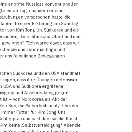
eine enorme Nutzlast konventioneller
gte einen Tag, nachdem er eine
litärübungen versprochen hatte, die
anen. In einer Erklärung am Sonntag
ster von Kim Jong Un, Südkorea und die
ersuchen, die militärische Oberhand und
 gewinnen". "Ich warne davor, dass wir
echende und sehr mächtige und
r uns feindlichen Bewegungen
ischen Südkorea und den USA standhaft
en sagen, dass ihre Übungen defensiver
den USA und Südkorea ergriffene
eidigung und Abschreckung gegen
 ist – von Nordkorea als Akt der
oo Kim, ein Sicherheitsanalyst bei der
d immer Futter für Kim Jong Uns
chlepptau und nachdem sie die Kunst
im keine ‚Selbstverteidigung'. Aber die
t es Kim, seine Waffenentwicklung zu