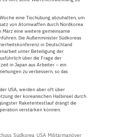
e Woche eine Tischübung abzuhalten, um
nsatz von Atomwaffen durch Nordkorea
m März eine weitere gemeinsame
chführen. Die Außenminister Südkoreas
cherheitskonferenz in Deutschland
menarbeit unter Beteiligung der
usführlich über die Frage der
eit in Japan aus Arbeiter – ein
iehungen zu verbessern, so das
der USA, werden aber oft über
etzung der koreanischen Halbinsel durch
jüngster Raketentestlauf drängt die
ooperation verstärken können.
chuss
Südkorea
USA
Militärmanöver