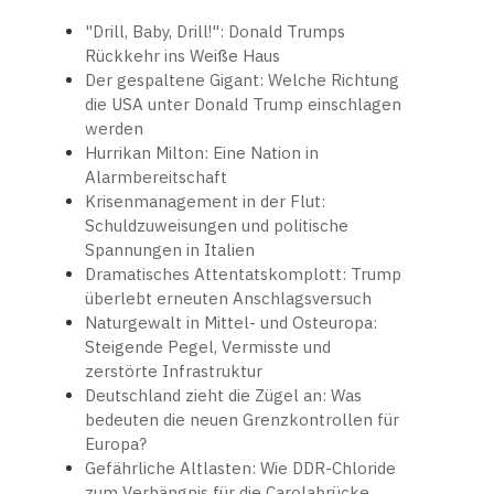
"Drill, Baby, Drill!": Donald Trumps
Rückkehr ins Weiße Haus
Der gespaltene Gigant: Welche Richtung
die USA unter Donald Trump einschlagen
werden
Hurrikan Milton: Eine Nation in
Alarmbereitschaft
Krisenmanagement in der Flut:
Schuldzuweisungen und politische
Spannungen in Italien
Dramatisches Attentatskomplott: Trump
überlebt erneuten Anschlagsversuch
Naturgewalt in Mittel- und Osteuropa:
Steigende Pegel, Vermisste und
zerstörte Infrastruktur
Deutschland zieht die Zügel an: Was
bedeuten die neuen Grenzkontrollen für
Europa?
Gefährliche Altlasten: Wie DDR-Chloride
zum Verhängnis für die Carolabrücke