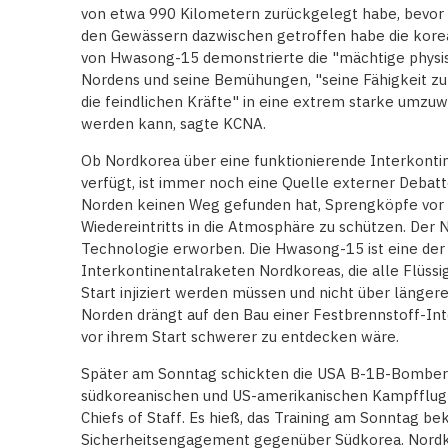
von etwa 990 Kilometern zurückgelegt habe, bevor s
den Gewässern dazwischen getroffen habe die korea
von Hwasong-15 demonstrierte die "mächtige physi
Nordens und seine Bemühungen, "seine Fähigkeit zu
die feindlichen Kräfte" in eine extrem starke umzu
werden kann, sagte KCNA.
Ob Nordkorea über eine funktionierende Interkonti
verfügt, ist immer noch eine Quelle externer Debatt
Norden keinen Weg gefunden hat, Sprengköpfe vor
Wiedereintritts in die Atmosphäre zu schützen. Der 
Technologie erworben. Die Hwasong-15 ist eine der
Interkontinentalraketen Nordkoreas, die alle Flüssi
Start injiziert werden müssen und nicht über länger
Norden drängt auf den Bau einer Festbrennstoff-Int
vor ihrem Start schwerer zu entdecken wäre.
Später am Sonntag schickten die USA B-1B-Bomber ü
südkoreanischen und US-amerikanischen Kampfflugze
Chiefs of Staff. Es hieß, das Training am Sonntag b
Sicherheitsengagement gegenüber Südkorea. Nordko