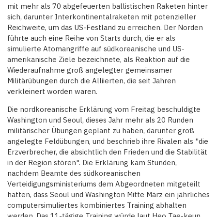
mit mehr als 70 abgefeuerten ballistischen Raketen hinter
sich, darunter Interkontinentalraketen mit potenzieller
Reichweite, um das US-Festland zu erreichen. Der Norden
führte auch eine Reihe von Starts durch, die er als
simulierte Atomangriffe auf südkoreanische und US-
amerikanische Ziele bezeichnete, als Reaktion auf die
Wiederaufnahme groß angelegter gemeinsamer
Militärübungen durch die Alliierten, die seit Jahren
verkleinert worden waren.
Die nordkoreanische Erklärung vom Freitag beschuldigte
Washington und Seoul, dieses Jahr mehr als 20 Runden
militärischer Übungen geplant zu haben, darunter groß
angelegte Feldübungen, und beschrieb ihre Rivalen als "die
Erzverbrecher, die absichtlich den Frieden und die Stabilität
in der Region stören". Die Erklärung kam Stunden,
nachdem Beamte des südkoreanischen
Verteidigungsministeriums dem Abgeordneten mitgeteilt
hatten, dass Seoul und Washington Mitte März ein jährliches
computersimuliertes kombiniertes Training abhalten
werden. Das 11-tägige Training würde laut Heo Tae-keun,