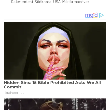
Raketentest
Südkorea
USA
Militärmanöver