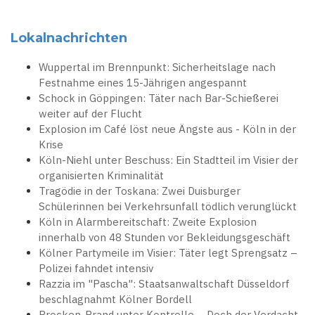
Lokalnachrichten
Wuppertal im Brennpunkt: Sicherheitslage nach
Festnahme eines 15-Jährigen angespannt
Schock in Göppingen: Täter nach Bar-Schießerei
weiter auf der Flucht
Explosion im Café löst neue Ängste aus - Köln in der
Krise
Köln-Niehl unter Beschuss: Ein Stadtteil im Visier der
organisierten Kriminalität
Tragödie in der Toskana: Zwei Duisburger
Schülerinnen bei Verkehrsunfall tödlich verunglückt
Köln in Alarmbereitschaft: Zweite Explosion
innerhalb von 48 Stunden vor Bekleidungsgeschäft
Kölner Partymeile im Visier: Täter legt Sprengsatz –
Polizei fahndet intensiv
Razzia im "Pascha": Staatsanwaltschaft Düsseldorf
beschlagnahmt Kölner Bordell
Brocken-Brand unter Kontrolle – Doch der Verdacht