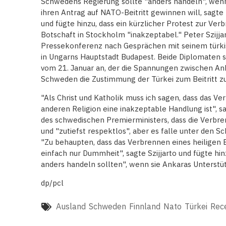
Schwedens Regierung sollte "anders handeln", wenn 
ihren Antrag auf NATO-Beitritt gewinnen will, sagt
und fügte hinzu, dass ein kürzlicher Protest zur Ve
Botschaft in Stockholm "inakzeptabel." Peter Szijj
Pressekonferenz nach Gesprächen mit seinem türk
in Ungarns Hauptstadt Budapest. Beide Diplomaten s
vom 21. Januar an, der die Spannungen zwischen An
Schweden die Zustimmung der Türkei zum Beitritt zu
"Als Christ und Katholik muss ich sagen, dass das V
anderen Religion eine inakzeptable Handlung ist", sag
des schwedischen Premierministers, dass die Verb
und "zutiefst respektlos", aber es falle unter den S
"Zu behaupten, dass das Verbrennen eines heiligen Bu
einfach nur Dummheit", sagte Szijjarto und fügte hin
anders handeln sollten", wenn sie Ankaras Unterstü
dp/pcl
Ausland
Schweden
Finnland
Nato
Türkei
Rec