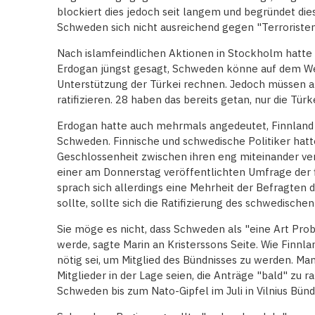
blockiert dies jedoch seit langem und begründet di
Schweden sich nicht ausreichend gegen "Terroristen
Nach islamfeindlichen Aktionen in Stockholm hatte 
Erdogan jüngst gesagt, Schweden könne auf dem Weg
Unterstützung der Türkei rechnen. Jedoch müssen al
ratifizieren. 28 haben das bereits getan, nur die Tür
Erdogan hatte auch mehrmals angedeutet, Finnland i
Schweden. Finnische und schwedische Politiker hat
Geschlossenheit zwischen ihren eng miteinander ver
einer am Donnerstag veröffentlichten Umfrage der 
sprach sich allerdings eine Mehrheit der Befragten d
sollte, sollte sich die Ratifizierung des schwedische
Sie möge es nicht, dass Schweden als "eine Art Pr
werde, sagte Marin an Kristerssons Seite. Wie Finnl
nötig sei, um Mitglied des Bündnisses zu werden. Man
Mitglieder in der Lage seien, die Anträge "bald" zu ra
Schweden bis zum Nato-Gipfel im Juli in Vilnius Bünd