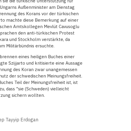
sie die türkische Unterstützung für
e Ungarns Außenminister am Dienstag
rbrennung des Korans vor der türkischen
arto machte diese Bemerkung auf einer
ischen Amtskollegen Mevlüt Cavusoglu
prachen den anti-türkischen Protest
kara und Stockholm verstärkte, da
m Militärbündnis ersuchte.
erbrennen eines heiligen Buches einer
te Szijjarto und kritisierte eine Aussage
rennung des Koran zwar unangemessen
chutz der schwedischen Meinungsfreiheit.
ches Teil der Meinungsfreiheit ist, ist
zu, dass "sie (Schweden) vielleicht
tzung sichern wollten.
ep Tayyip Erdogan