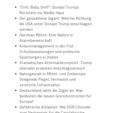
"Drill, Baby, Drill!": Donald Trumps
Rückkehr ins Weiße Haus
Der gespaltene Gigant: Welche Richtung
die USA unter Donald Trump einschlagen
werden
Hurrikan Milton: Eine Nation in
Alarmbereitschaft
Krisenmanagement in der Flut:
Schuldzuweisungen und politische
Spannungen in Italien
Dramatisches Attentatskomplott: Trump
überlebt erneuten Anschlagsversuch
Naturgewalt in Mittel- und Osteuropa:
Steigende Pegel, Vermisste und
zerstörte Infrastruktur
Deutschland zieht die Zügel an: Was
bedeuten die neuen Grenzkontrollen für
Europa?
Gefährliche Altlasten: Wie DDR-Chloride
zum Verhängnis für die Carolabrücke