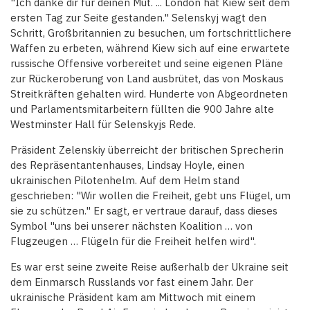
"Ich danke dir für deinen Mut. ... London hat Kiew seit dem
ersten Tag zur Seite gestanden." Selenskyj wagt den
Schritt, Großbritannien zu besuchen, um fortschrittlichere
Waffen zu erbeten, während Kiew sich auf eine erwartete
russische Offensive vorbereitet und seine eigenen Pläne
zur Rückeroberung von Land ausbrütet, das von Moskaus
Streitkräften gehalten wird. Hunderte von Abgeordneten
und Parlamentsmitarbeitern füllten die 900 Jahre alte
Westminster Hall für Selenskyjs Rede.
Präsident Zelenskiy überreicht der britischen Sprecherin
des Repräsentantenhauses, Lindsay Hoyle, einen
ukrainischen Pilotenhelm. Auf dem Helm stand
geschrieben: "Wir wollen die Freiheit, gebt uns Flügel, um
sie zu schützen." Er sagt, er vertraue darauf, dass dieses
Symbol "uns bei unserer nächsten Koalition … von
Flugzeugen … Flügeln für die Freiheit helfen wird".
Es war erst seine zweite Reise außerhalb der Ukraine seit
dem Einmarsch Russlands vor fast einem Jahr. Der
ukrainische Präsident kam am Mittwoch mit einem