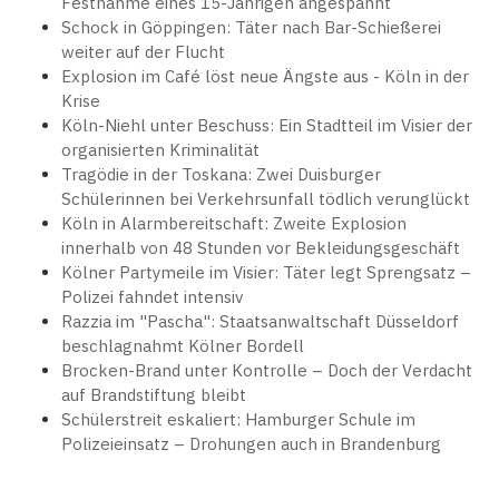
Festnahme eines 15-Jährigen angespannt
Schock in Göppingen: Täter nach Bar-Schießerei
weiter auf der Flucht
Explosion im Café löst neue Ängste aus - Köln in der
Krise
Köln-Niehl unter Beschuss: Ein Stadtteil im Visier der
organisierten Kriminalität
Tragödie in der Toskana: Zwei Duisburger
Schülerinnen bei Verkehrsunfall tödlich verunglückt
Köln in Alarmbereitschaft: Zweite Explosion
innerhalb von 48 Stunden vor Bekleidungsgeschäft
Kölner Partymeile im Visier: Täter legt Sprengsatz –
Polizei fahndet intensiv
Razzia im "Pascha": Staatsanwaltschaft Düsseldorf
beschlagnahmt Kölner Bordell
Brocken-Brand unter Kontrolle – Doch der Verdacht
auf Brandstiftung bleibt
Schülerstreit eskaliert: Hamburger Schule im
Polizeieinsatz – Drohungen auch in Brandenburg